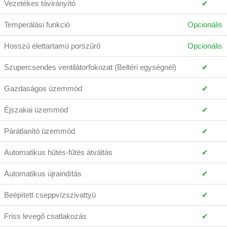
Vezetékes távirányító
✔
Temperálási funkció
Opcionális
Hosszú élettartamú porszűrő
Opcionális
Szupercsendes ventilátorfokozat (Beltéri egységnél)
✔
Gazdaságos üzemmód
✔
Éjszakai üzemmód
✔
Párátlanító üzemmód
✔
Automatikus hűtés-fűtés átváltás
✔
Automatikus újraindítás
✔
Beépített cseppvízszivattyú
✔
Friss levegő csatlakozás
✔