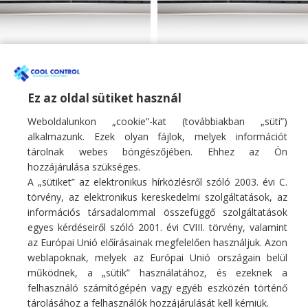
Fisher 3.4kW mono
Fisher 5.1kW mono
oldalfali klíma SUMMER
oldalfali klíma SUMMER
sorozat
sorozat
Ez az oldal sütiket használ
Weboldalunkon „cookie”-kat (továbbiakban „süti”)
Monosplit oldalfali klíma
Monosplit oldalfali klíma
266 900
Ft
406 900
Ft
alkalmazunk. Ezek olyan fájlok, melyek információt
tárolnak webes böngészőjében. Ehhez az Ön
hozzájárulása szükséges.
A „sütiket” az elektronikus hírközlésről szóló 2003. évi C.
törvény, az elektronikus kereskedelmi szolgáltatások, az
információs társadalommal összefüggő szolgáltatások
egyes kérdéseiről szóló 2001. évi CVIII. törvény, valamint
Fő profilunk hűtő/fűtő légkondicionáló berendezések, hőszivattyúk
az Európai Unió előírásainak megfelelően használjuk. Azon
értékesítése, szakszerű telepítése, karbantartása, tisztítása, javítása.
weblapoknak, melyek az Európai Unió országain belül
E-mail:
info@coolcontrol.hu
működnek, a „sütik” használatához, és ezeknek a
Telefon: +36 (30) 978-0649
felhasználó számítógépén vagy egyéb eszközén történő
Telefon: +36 (30) 542-0613
tárolásához a felhasználók hozzájárulását kell kérniük.