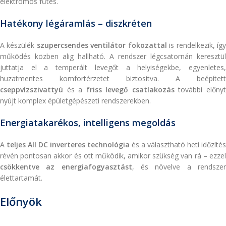
elektromos fűtés.
Hatékony légáramlás – diszkréten
A készülék
szupercsendes ventilátor fokozattal
is rendelkezik, íg
működés közben alig hallható. A rendszer légcsatornán keresztül
juttatja el a temperált levegőt a helyiségekbe, egyenletes,
huzatmentes komfortérzetet biztosítva. A beépített
cseppvízszivattyú
és a
friss levegő csatlakozás
további előny
nyújt komplex épületgépészeti rendszerekben.
Energiatakarékos, intelligens megoldás
A
teljes All DC inverteres technológia
és a választható heti időzítés
révén pontosan akkor és ott működik, amikor szükség van rá – ezzel
csökkentve az energiafogyasztást
, és növelve a rendsze
élettartamát.
Előnyök