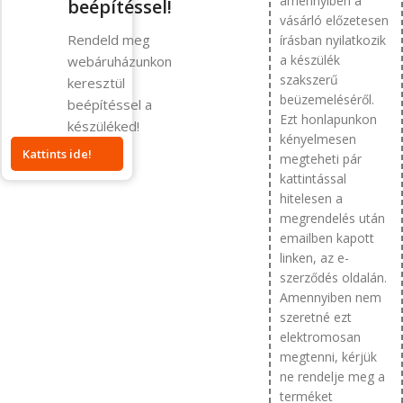
amennyiben a
beépítéssel!
vásárló előzetesen
Rendeld meg
írásban nyilatkozik
a készülék
webáruházunkon
szakszerű
keresztül
beüzemeléséről.
beépítéssel a
Ezt honlapunkon
készüléked!
kényelmesen
Kattints ide!
megteheti pár
kattintással
hitelesen a
megrendelés után
emailben kapott
linken, az e-
szerződés oldalán.
Amennyiben nem
szeretné ezt
elektromosan
megtenni, kérjük
ne rendelje meg a
terméket