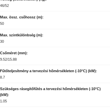
46/52
Max. össz. csőhossz (m):
50
Max. szintkülönbség (m):
30
Csőméret (mm):
9.52/15.88
Fűtőteljesítmény a tervezési hőmérsékleten (-10°C) (kW):
8.7
Szükséges rásegítőfűtés a tervezési hőmérsékleten (-10°C)
(kW):
1.05