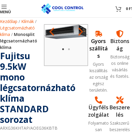
0
0
F
MENÜ
Kezdőlap
Klímák
Légcsatornázható
klíma
Monosplit
Gyors
Biztons
légcsatornázható
klíma
szállítá
ág
Fujitsu
s
Biztonság
9.5kW
os online
Gyors
vásárlás
kiszállítás
mono
és fizetés.
az ország
egész
légcsatornázható
területén.
klíma
STANDARD
Ügyféls
Beszere
zolgálat
lés
sorozat
Folyamato
Szakszerű
ARXG36KHTAP/AOEG36KBTB
san
beszerelés