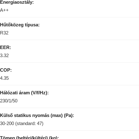
Energiaosztály:
A++
Hűtőközeg típusa:
R32
EER:
3.32
COP:
4.35
Hálózati áram (V/f/Hz):
230/1/50
Külső statikus nyomás (max) (Pa):
30-200 (standard: 47)
Tömeg (beltéri/kültéri) (kg):