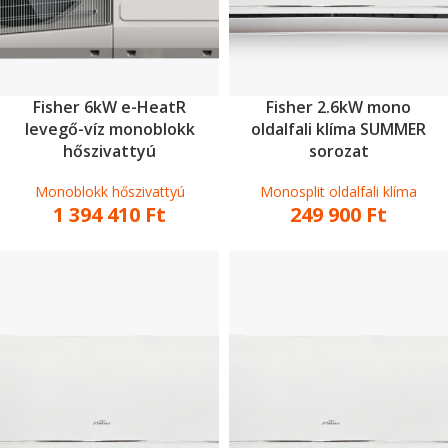
Fisher 6kW e-HeatR
Fisher 2.6kW mono
levegő-víz monoblokk
oldalfali klíma SUMMER
hőszivattyú
sorozat
Monoblokk hőszivattyú
Monosplit oldalfali klíma
1 394 410
Ft
249 900
Ft