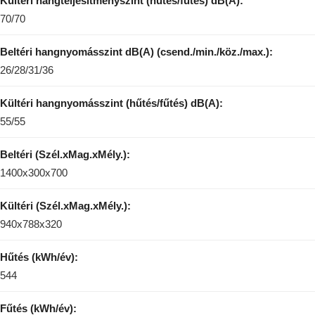
Kültéri hangteljesítményszint (hűtés/fűtés) dB(A):
70/70
Beltéri hangnyomásszint dB(A) (csend./min./köz./max.):
26/28/31/36
Kültéri hangnyomásszint (hűtés/fűtés) dB(A):
55/55
Beltéri (Szél.xMag.xMély.):
1400x300x700
Kültéri (Szél.xMag.xMély.):
940x788x320
Hűtés (kWh/év):
544
Fűtés (kWh/év):