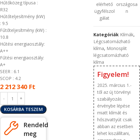
Hűtőközeg típusa
:
elérhető
országosa
R32
ügyfélszol
n
Hűtőteljesítmény (kW)
gálat
: 9.5
Fűtőteljesítmény (kW)
:
Kategóriák
Klímák
,
10.8
Légcsatornázható
Hűtési energiaosztály:
klíma
,
Monosplit
A++
légcsatornázható
Fűtési energiaosztály:
klíma
A+
SEER
: 6.1
Figyelem!
SCOP
: 4.2
2025. március 1.-
2 212 340
Ft
től az új törvényi
szabályozás
érvénybe lépése
KOSÁRBA TESZEM
miatt klímát és
hőszivattyút csak
Rendeld
abban az esetben
meg
lehet kiszállítani,