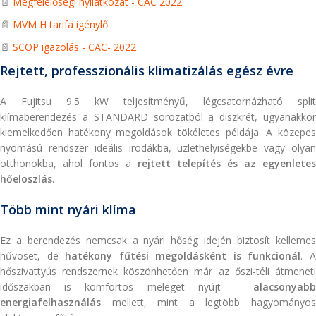
📄
Megfelelőségi nyilatkozat - CAC 2022
📄
MVM H tarifa igénylő
📄
SCOP igazolás - CAC- 2022
Rejtett, professzionális klimatizálás egész évre
A Fujitsu 9.5 kW teljesítményű, légcsatornázható split
klímaberendezés a STANDARD sorozatból a diszkrét, ugyanakkor
kiemelkedően hatékony megoldások tökéletes példája. A közepes
nyomású rendszer ideális irodákba, üzlethelyiségekbe vagy olyan
otthonokba, ahol fontos a
rejtett telepítés és az egyenletes
hőeloszlás
.
Több mint nyári klíma
Ez a berendezés nemcsak a nyári hőség idején biztosít kellemes
hűvöset, de
hatékony fűtési megoldásként is funkcionál
. 
hőszivattyús rendszernek köszönhetően már az őszi-téli átmeneti
időszakban is komfortos meleget nyújt –
alacsonyabb
energiafelhasználás
mellett, mint a legtöbb hagyományo