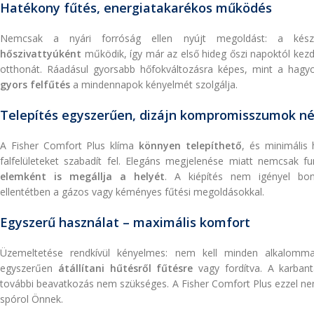
Hatékony fűtés, energiatakarékos működés
Nemcsak a nyári forróság ellen nyújt megoldást: a kés
hőszivattyúként
működik, így már az első hideg őszi napoktól kezdv
otthonát. Ráadásul gyorsabb hőfokváltozásra képes, mint a hag
gyors felfűtés
a mindennapok kényelmét szolgálja.
Telepítés egyszerűen, dizájn kompromisszumok né
A Fisher Comfort Plus klíma
könnyen telepíthető
, és minimális 
falfelületeket szabadít fel. Elegáns megjelenése miatt nemcsak fu
elemként is megállja a helyét
. A kiépítés nem igényel bony
ellentétben a gázos vagy kéményes fűtési megoldásokkal.
Egyszerű használat – maximális komfort
Üzemeltetése rendkívül kényelmes: nem kell minden alkalommal
egyszerűen
átállítani hűtésről fűtésre
vagy fordítva. A karbant
további beavatkozás nem szükséges. A Fisher Comfort Plus ezzel nem
spórol Önnek.