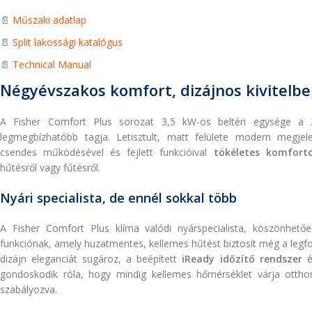
📄
Műszaki adatlap
📄
Split lakossági katalógus
📄
Technical Manual
Négyévszakos komfort, dizájnos kivitelb
A Fisher Comfort Plus sorozat 3,5 kW-os beltéri egysége a 
legmegbízhatóbb tagja. Letisztult, matt felülete modern megjele
csendes működésével és fejlett funkcióival
tökéletes komfort
hűtésről vagy fűtésről.
Nyári specialista, de ennél sokkal több
A Fisher Comfort Plus klíma valódi nyárspecialista, köszönhet
funkciónak, amely huzatmentes, kellemes hűtést biztosít még a legf
dizájn eleganciát sugároz, a beépített
iReady időzítő rendszer
é
gondoskodik róla, hogy mindig kellemes hőmérséklet várja otthon
szabályozva.