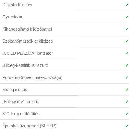
Digitális kijelzés
✔
Gyerekzár
✔
Kikapcsolható kijelzőpanel
✔
Szobahőmérséklet kijelzés
✔
„COLD PLAZMA” ionizátor
✔
„Hideg-katalitikus” szűrő
✔
Porszűrő (növelt hatékonyságú)
✔
Meleg indítás
✔
„Follow me” funkció
✔
8°C temperáló fűtés
✔
Éjszakai üzemmód (SLEEP)
✔