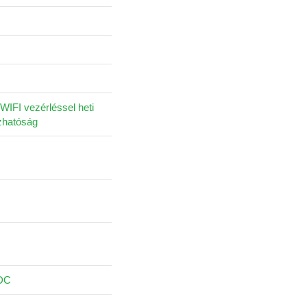
 WIFI vezérléssel heti
zhatóság
DC