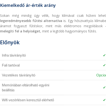
Kiemelkedő ár-érték arány
Sokan még mindig úgy vélik, hogy klímával csak hűteni lehe
legeredményesebb fűtési alternatíva
is. Egy hőszivattyús klímab
áramot fogyaszt fűtéskor, mint más elektromos megoldások
melegíti fel a helyiséget
, mint a legtöbb hagyományos fűtés.
Előnyök
Infra távirányító
✔
Fali tartóval
✔
Vezetékes távirányító
Opcion
Memóriában eltárolható egyéni
✔
beállítás
Wifi vezérlésen keresztül elérhető
✔