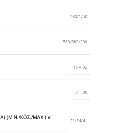
230/1/50
560/380/290
16 – 32
0 – 30
 (MIN./KÖZ./MAX.) V.
21/34/41