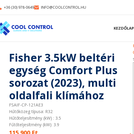
+36 (30) 978-0649
INFO@COOLCONTROL.HU
KEZDŐLAP
Fisher 3.5kW beltéri
egység Comfort Plus
sorozat (2023), multi
oldalfali klímához
FSAIF-CP-121AE3
Hűtőközeg típusa: R32
Hűtőteljesítmény (kW)
: 3.5
Fűtőteljesítmény (kW): 3.9
115 900
Ft