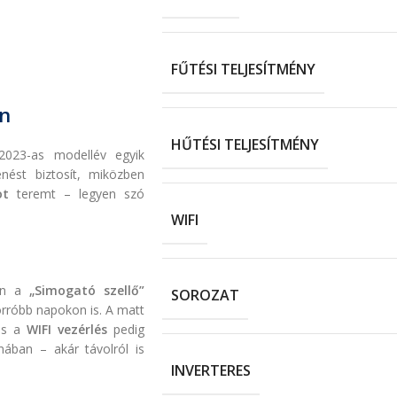
FŰTÉSI TELJESÍTMÉNY
en
HŰTÉSI TELJESÍTMÉNY
2023-as modellév egyik
nést biztosít, miközben
ot
teremt – legyen szó
WIFI
ően a
„Simogató szellő”
SOROZAT
orróbb napokon is. A matt
s a
WIFI vezérlés
pedig
ában – akár távolról is
INVERTERES