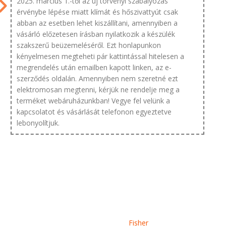
2025. március 1.-től az új törvényi szabályozás
érvénybe lépése miatt klímát és hőszivattyút csak
abban az esetben lehet kiszállítani, amennyiben a
vásárló előzetesen írásban nyilatkozik a készülék
szakszerű beüzemeléséről. Ezt honlapunkon
kényelmesen megteheti pár kattintással hitelesen a
megrendelés után emailben kapott linken, az e-
szerződés oldalán. Amennyiben nem szeretné ezt
elektromosan megtenni, kérjük ne rendelje meg a
terméket webáruházunkban! Vegye fel velünk a
kapcsolatot és vásárlását telefonon egyeztetve
lebonyolítjuk.
Fisher