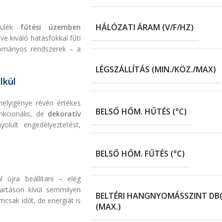
HÁLÓZATI ÁRAM (V/F/HZ)
zülék
fűtési üzemben
e kiváló hatásfokkal fűti
yományos rendszerek – a
LÉGSZÁLLÍTÁS (MIN./KÖZ./MAX)
lkül
helyigénye révén értékes
BELSŐ HŐM. HŰTÉS (°C)
nkcionális, de
dekoratív
olult engedélyeztetést,
BELSŐ HŐM. FŰTÉS (°C)
 újra beállítani – elég
artáson kívül semmilyen
BELTÉRI HANGNYOMÁSSZINT DB(A)
csak időt, de energiát is
(MAX.)