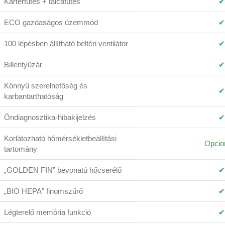
Karterfűtés + tálcafűtés
✔
ECO gazdaságos üzemmód
✔
100 lépésben állítható beltéri ventilátor
✔
Billentyűzár
✔
Könnyű szerelhetőség és
✔
karbantarthatóság
Öndiagnosztika-hibakijelzés
✔
Korlátozható hőmérsékletbeállítási
Opcion
tartomány
„GOLDEN FIN” bevonatú hőcserélő
✔
„BIO HEPA” finomszűrő
✔
Légterelő memória funkció
✔