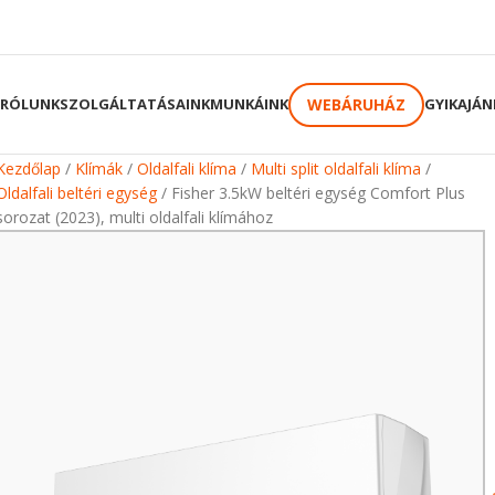
WEBÁRUHÁZ
RÓLUNK
SZOLGÁLTATÁSAINK
MUNKÁINK
GYIK
AJÁN
Kezdőlap
Klímák
Oldalfali klíma
Multi split oldalfali klíma
Oldalfali beltéri egység
Fisher 3.5kW beltéri egység Comfort Plus
sorozat (2023), multi oldalfali klímához