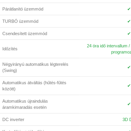
Párátlanító üzemmód
✔
TURBÓ üzemmód
✔
Csendesített üzemmód
✔
24 óra idő intervallum /
Időzítés
programo
Négyirányú automatikus légterelés
✔
(Swing)
Automatikus átváltás (hűtés-fűtés
✔
között)
Automatikus újraindulás
✔
áramkimaradás esetén
DC inverter
3D 