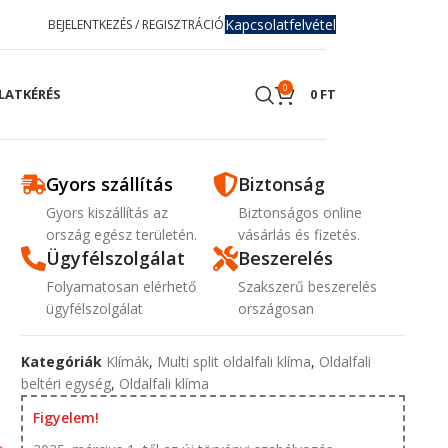
Kapcsolatfelvétel
BEJELENTKEZÉS / REGISZTRÁCIÓ
0
LATKÉRÉS
0
FT
Gyors szállítás
Biztonság
Gyors kiszállítás az
Biztonságos online
ország egész területén.
vásárlás és fizetés.
Ügyfélszolgálat
Beszerelés
Folyamatosan elérhető
Szakszerű beszerelés
ügyfélszolgálat
országosan
Kategóriák
Klímák
,
Multi split oldalfali klíma
,
Oldalfali
beltéri egység
,
Oldalfali klíma
Figyelem!