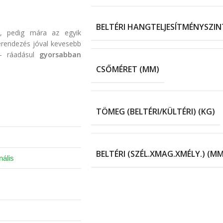
BELTÉRI HANGTELJESÍTMÉNYSZINT
t, pedig mára az egyik
erendezés jóval kevesebb
 – ráadásul
gyorsabban
CSŐMÉRET (MM)
TÖMEG (BELTÉRI/KÜLTÉRI) (KG)
BELTÉRI (SZÉL.XMAG.XMÉLY.) (MM
ális