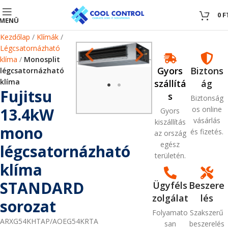
0
0
F
MENÜ
Kezdőlap
Klímák
Légcsatornázható
klíma
Monosplit
Gyors
Biztons
légcsatornázható
klíma
szállítá
ág
Fujitsu
s
Biztonság
13.4kW
os online
Gyors
vásárlás
kiszállítás
mono
és fizetés.
az ország
egész
légcsatornázható
területén.
klíma
STANDARD
Ügyféls
Beszere
zolgálat
lés
sorozat
Folyamato
Szakszerű
ARXG54KHTAP/AOEG54KRTA
san
beszerelés