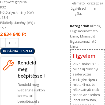
Hűtőközeg típusa
:
elérhető
országosa
R32
ügyfélszol
n
Hűtőteljesítmény (kW)
gálat
: 13.4
Fűtőteljesítmény (kW)
:
Kategóriák
Klímák
,
15.5
Légcsatornázható
2 834 640
Ft
klíma
,
Monosplit
légcsatornázható
klíma
KOSÁRBA TESZEM
Figyelem!
Rendeld
2025. március 1.-
meg
től az új törvényi
szabályozás
beépítéssel!
érvénybe lépése
Rendeld meg
miatt klímát és
hőszivattyút csak
webáruházunkon
abban az esetben
keresztül
lehet kiszállítani,
beépítéssel a