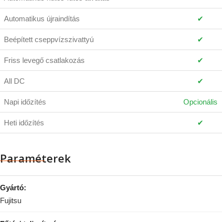
Automatikus újraindítás
✔
Beépített cseppvízszivattyú
✔
Friss levegő csatlakozás
✔
All DC
✔
Napi időzítés
Opcionális
Heti időzítés
✔
Paraméterek
Gyártó:
Fujitsu