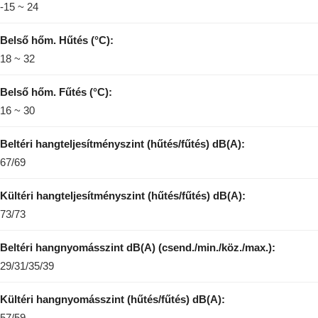
-15 ~ 24
Belső hőm. Hűtés (°C):
18 ~ 32
Belső hőm. Fűtés (°C):
16 ~ 30
Beltéri hangteljesítményszint (hűtés/fűtés) dB(A):
67/69
Kültéri hangteljesítményszint (hűtés/fűtés) dB(A):
73/73
Beltéri hangnyomásszint dB(A) (csend./min./köz./max.):
29/31/35/39
Kültéri hangnyomásszint (hűtés/fűtés) dB(A):
57/59