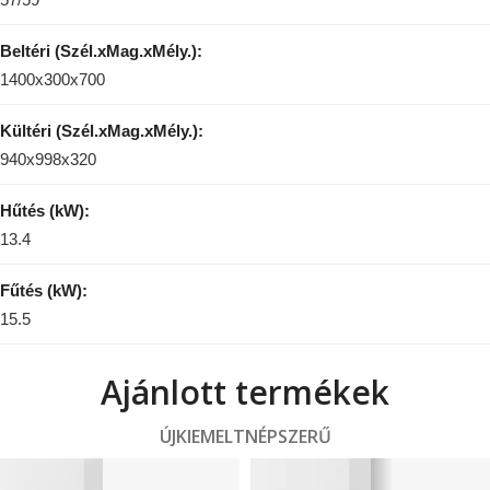
Beltéri (Szél.xMag.xMély.):
1400x300x700
Kültéri (Szél.xMag.xMély.):
940x998x320
Hűtés (kW):
13.4
Fűtés (kW):
15.5
Ajánlott termékek
ÚJ
KIEMELT
NÉPSZERŰ