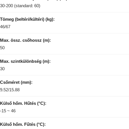
30-200 (standard: 60)
Tömeg (beltéri/kültéri) (kg):
46/67
Max. össz. csőhossz (m):
50
Max. szintkülönbség (m):
30
Csőméret (mm):
9.52/15.88
Külső hőm. Hűtés (°C):
-15 ~ 46
Külső hőm. Fűtés (°C):