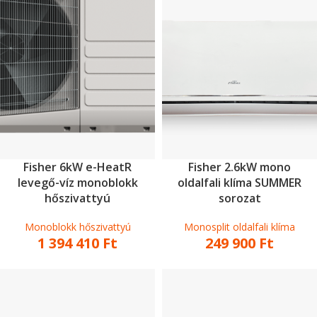
Fisher 6kW e-HeatR
Fisher 2.6kW mono
levegő-víz monoblokk
oldalfali klíma SUMMER
hőszivattyú
sorozat
Monoblokk hőszivattyú
Monosplit oldalfali klíma
1 394 410
Ft
249 900
Ft