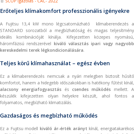
📄
SCOP igazolás - CAC- 2022
Erőteljes klímakomfort professzionális igényekre
A Fujitsu 13,4 kW mono légcsatornázható klímaberendezés a
STANDARD sorozatból a megbízhatóság és magas teljesítmény
ideális kombinációját kínálja. Kifejezetten közepes nyomású,
háromfázisú rendszerével
kiváló választás ipari vagy nagyob
kereskedelmi terek légkondicionálására
.
Teljes körű klímahasználat – egész évben
Ez a klímaberendezés nemcsak a nyári melegben biztosít hűsítő
komfortot, hanem a hidegebb időszakokban is hatékony fűtést kínál,
alacsony energiafogyasztás
és
csendes működés
mellett. 
készülék kifejezetten olyan helyekre készült, ahol fontos a
folyamatos, megbízható klimatizálás.
Gazdaságos és megbízható működés
Ez a Fujitsu modell
kiváló ár-érték arányt
kínál, energiatakarékos