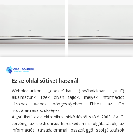
Fisher 3.4kW mono
Fisher 5.1kW mono
oldalfali klíma SUMMER
oldalfali klíma SUMMER
sorozat
sorozat
Ez az oldal sütiket használ
Weboldalunkon „cookie”-kat (továbbiakban „süti”)
Monosplit oldalfali klíma
Monosplit oldalfali klíma
266 900
Ft
406 900
Ft
alkalmazunk. Ezek olyan fájlok, melyek információt
tárolnak webes böngészőjében. Ehhez az Ön
hozzájárulása szükséges.
A „sütiket” az elektronikus hírközlésről szóló 2003. évi C.
törvény, az elektronikus kereskedelmi szolgáltatások, az
információs társadalommal összefüggő szolgáltatások