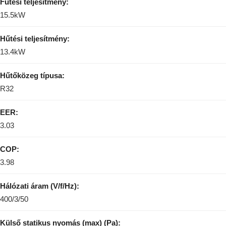
Fűtési teljesítmény:
15.5kW
Hűtési teljesítmény:
13.4kW
Hűtőközeg típusa:
R32
EER:
3.03
COP:
3.98
Hálózati áram (V/f/Hz):
400/3/50
Külső statikus nyomás (max) (Pa):