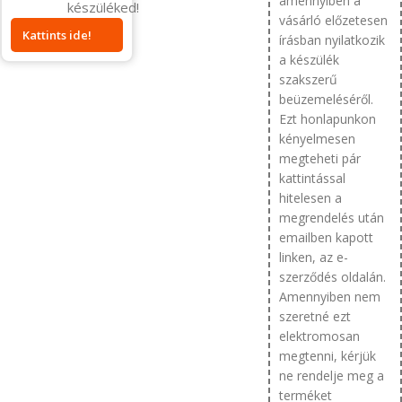
amennyiben a
készüléked!
vásárló előzetesen
Kattints ide!
írásban nyilatkozik
a készülék
szakszerű
beüzemeléséről.
Ezt honlapunkon
kényelmesen
megteheti pár
kattintással
hitelesen a
megrendelés után
emailben kapott
linken, az e-
szerződés oldalán.
Amennyiben nem
szeretné ezt
elektromosan
megtenni, kérjük
ne rendelje meg a
terméket