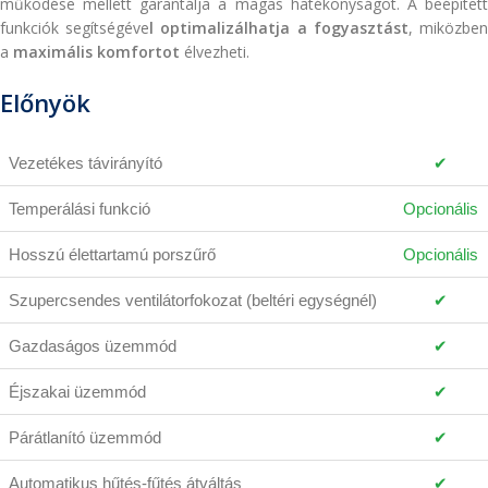
működése mellett garantálja a magas hatékonyságot. A beépített
funkciók segítségéve
l optimalizálhatja a fogyasztást
, miközbe
a
maximális komfortot
élvezheti.
Előnyök
Vezetékes távirányító
✔
Temperálási funkció
Opcionális
Hosszú élettartamú porszűrő
Opcionális
Szupercsendes ventilátorfokozat (beltéri egységnél)
✔
Gazdaságos üzemmód
✔
Éjszakai üzemmód
✔
Párátlanító üzemmód
✔
Automatikus hűtés-fűtés átváltás
✔