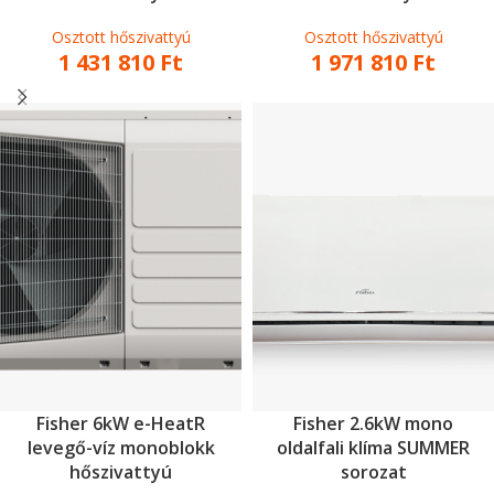
Osztott hőszivattyú
Osztott hőszivattyú
1 431 810
Ft
1 971 810
Ft
Fisher 6kW e-HeatR
Fisher 2.6kW mono
levegő-víz monoblokk
oldalfali klíma SUMMER
hőszivattyú
sorozat