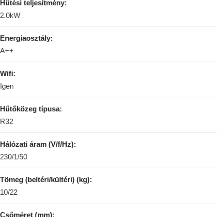
Hűtési teljesítmény:
2.0kW
Energiaosztály:
A++
Wifi:
Igen
Hűtőközeg típusa:
R32
Hálózati áram (V/f/Hz):
230/1/50
Tömeg (beltéri/kültéri) (kg):
10/22
Csőméret (mm):