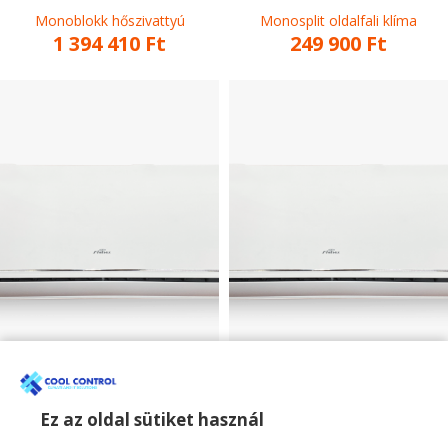
Monoblokk hőszivattyú
Monosplit oldalfali klíma
1 394 410
Ft
249 900
Ft
Fisher 3.4kW mono
Fisher 5.1kW mono
oldalfali klíma SUMMER
oldalfali klíma SUMMER
sorozat
sorozat
Ez az oldal sütiket használ