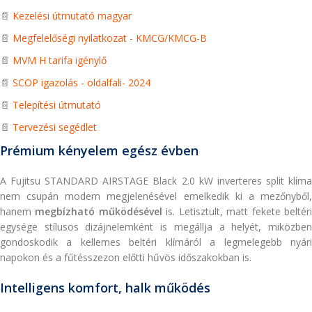
📄
Kezelési útmutató magyar
📄
Megfelelőségi nyilatkozat - KMCG/KMCG-B
📄
MVM H tarifa igénylő
📄
SCOP igazolás - oldalfali- 2024
📄
Telepítési útmutató
📄
Tervezési segédlet
Prémium kényelem egész évben
A Fujitsu STANDARD AIRSTAGE Black 2.0 kW inverteres split klíma
nem csupán modern megjelenésével emelkedik ki a mezőnyből,
hanem
megbízható működésével
is. Letisztult, matt fekete beltér
egysége stílusos dizájnelemként is megállja a helyét, miközben
gondoskodik a kellemes beltéri klímáról a legmelegebb nyári
napokon és a fűtésszezon előtti hűvös időszakokban is.
Intelligens komfort, halk működés