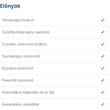
Előnyök
✔
Temperálási funkció
✔
Szűrőtisztítási igény kijelzése
✔
Csendes üzemmód (kültéri)
✔
Gazdaságos üzemmód
✔
Éjszakai üzemmód
✔
Powerful üzemmód
✔
Automatikus légterelés (le és fel)
✔
Automatikus újraindítás