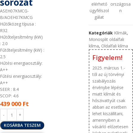
sorozat
elérhető
országosa
ügyfélszol
n
ASEH07KMCG-
gálat
B/AOEH07KMCG
Hűtőközeg típusa
:
R32
Kategóriák
Klímák
,
Hűtőteljesítmény (kW)
Monosplit oldalfali
: 2.0
klíma
,
Oldalfali klíma
Fűtőteljesítmény (kW)
:
Figyelem!
2.5
Hűtési energiaosztály:
2025. március 1.-
A++
től az új törvényi
Fűtési energiaosztály:
szabályozás
A++
érvénybe lépése
SEER
: 8.4
miatt klímát és
SCOP: 4.6
hőszivattyút csak
439 000
Ft
abban az esetben
lehet kiszállítani,
amennyiben a
KOSÁRBA TESZEM
vásárló előzetesen