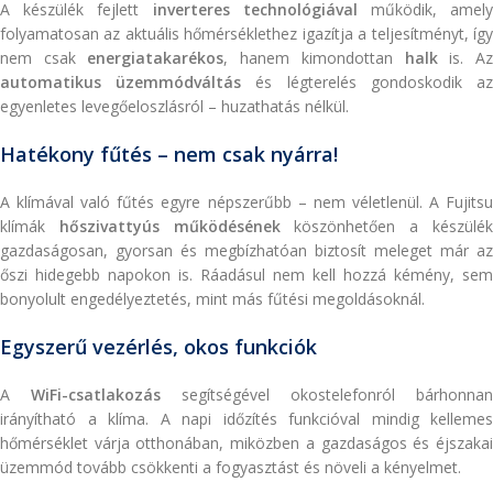
A készülék fejlett
inverteres technológiával
működik, amel
folyamatosan az aktuális hőmérséklethez igazítja a teljesítményt, így
nem csak
energiatakarékos
, hanem kimondottan
halk
is. A
automatikus üzemmódváltás
és légterelés gondoskodik a
egyenletes levegőeloszlásról – huzathatás nélkül.
Hatékony fűtés – nem csak nyárra!
A klímával való fűtés egyre népszerűbb – nem véletlenül. A Fujitsu
klímák
hőszivattyús működésének
köszönhetően a készülé
gazdaságosan, gyorsan és megbízhatóan biztosít meleget már az
őszi hidegebb napokon is. Ráadásul nem kell hozzá kémény, sem
bonyolult engedélyeztetés, mint más fűtési megoldásoknál.
Egyszerű vezérlés, okos funkciók
A
WiFi-csatlakozás
segítségével okostelefonról bárhonnan
irányítható a klíma. A napi időzítés funkcióval mindig kellemes
hőmérséklet várja otthonában, miközben a gazdaságos és éjszakai
üzemmód tovább csökkenti a fogyasztást és növeli a kényelmet.