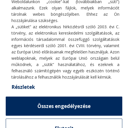
Weboldalunkon „cookie”-kat (továbbiakban „süti”)
Monosplit oldalfali klíma
Monosplit oldalfali klíma
266 900
Ft
406 900
Ft
alkalmazunk. Ezek olyan fájlok, melyek információt
tárolnak webes böngészőjében. Ehhez az Ön
hozzájárulása szükséges.
A „sütiket” az elektronikus hírközlésről szóló 2003. évi C.
törvény, az elektronikus kereskedelmi szolgáltatások, az
információs társadalommal összefüggő szolgáltatások
egyes kérdéseiről szóló 2001. évi CVIII. törvény, valamint
Fő profilunk hűtő/fűtő légkondicionáló berendezések, hőszivattyúk
az Európai Unió előírásainak megfelelően használjuk. Azon
értékesítése, szakszerű telepítése, karbantartása, tisztítása, javítása.
weblapoknak, melyek az Európai Unió országain belül
E-mail:
info@coolcontrol.hu
működnek, a „sütik” használatához, és ezeknek a
Telefon: +36 (30) 978-0649
felhasználó számítógépén vagy egyéb eszközén történő
Telefon: +36 (30) 542-0613
tárolásához a felhasználók hozzájárulását kell kérniük.
Részletek
MENÜ
Összes engedélyezése
HASZNOS LINKEK
© 2026
CoolControl
. Minden jog fenntartva
TERMÉKVÁLASZTÓ