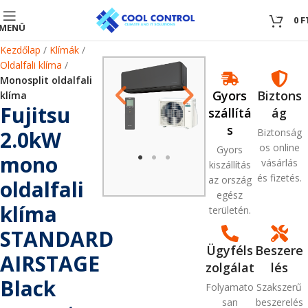
0
0
F
MENÜ
Kezdőlap
Klímák
Oldalfali klíma
Monosplit oldalfali
Gyors
Biztons
klíma
Fujitsu
szállítá
ág
s
2.0kW
Biztonság
os online
Gyors
mono
vásárlás
kiszállítás
és fizetés.
az ország
oldalfali
egész
klíma
területén.
STANDARD
Ügyféls
Beszere
AIRSTAGE
zolgálat
lés
Black
Folyamato
Szakszerű
san
beszerelés