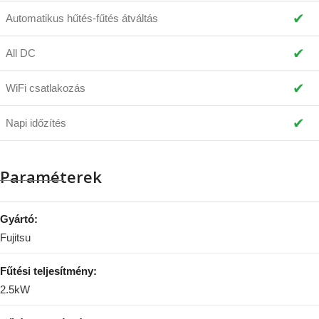
✔
Automatikus hűtés-fűtés átváltás
✔
All DC
✔
WiFi csatlakozás
✔
Napi időzítés
Paraméterek
Gyártó:
Fujitsu
Fűtési teljesítmény:
2.5kW