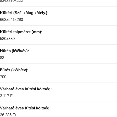
834x270x222
Kültéri (Szél.xMag.xMély.):
663x541x290
Kültéri talpméret (mm):
580x330
Hűtés (kWh/év):
83
Fűtés (kWh/év):
700
Várható éves hűtési költség:
3.117 Ft
Várható éves fűtési költség:
26.285 Ft