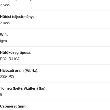
2.5kW
Hűtési teljesítmény:
2.0kW
Wifi:
Igen
Hűtőközeg típusa:
R32; R410A
Hálózati áram (V/f/Hz):
230/1/50
Tömeg (beltéri/kültéri) (kg):
9
Csőméret (mm):