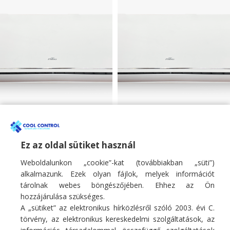
Fisher 3.4kW mono
Fisher 5.1kW mono
oldalfali klíma SUMMER
oldalfali klíma SUMMER
sorozat
sorozat
Ez az oldal sütiket használ
Weboldalunkon „cookie”-kat (továbbiakban „süti”)
Monosplit oldalfali klíma
Monosplit oldalfali klíma
266 900
Ft
406 900
Ft
alkalmazunk. Ezek olyan fájlok, melyek információt
tárolnak webes böngészőjében. Ehhez az Ön
hozzájárulása szükséges.
A „sütiket” az elektronikus hírközlésről szóló 2003. évi C.
törvény, az elektronikus kereskedelmi szolgáltatások, az