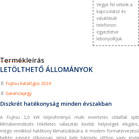
Vegye fel velünk a
kapcsolatot és
vásárlását
telefonon
egyeztetve
lebonyolítjuk.
Termékleírás
LETÖLTHETŐ ÁLLOMÁNYOK
📄
Fujitsu katalógus 2024
📄
Garanciajegy
Diszkrét hatékonyság minden évszakban
A Fujitsu 2,0 kW teljesítményű multi inverteres oldalfali split
klímaberendezés tökéletes választás kisebb helyiségek elegáns,
mégis rendkívül hatékony klimatizálására. A modern formatervezésű
beltéri egység stílusosan simul bele bármely otthon vagy iroda