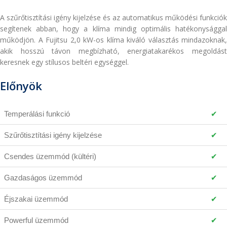
A szűrőtisztítási igény kijelzése és az automatikus működési funkciók
segítenek abban, hogy a klíma mindig optimális hatékonysággal
működjön. A Fujitsu 2,0 kW-os klíma kiváló választás mindazoknak,
akik hosszú távon megbízható, energiatakarékos megoldást
keresnek egy stílusos beltéri egységgel.
Előnyök
Temperálási funkció
✔
Szűrőtisztítási igény kijelzése
✔
Csendes üzemmód (kültéri)
✔
Gazdaságos üzemmód
✔
Éjszakai üzemmód
✔
Powerful üzemmód
✔