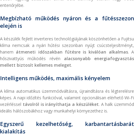
enteriőrjébe.
Megbízható működés nyáron és a fűtésszezon
elején is
A készülék fejlett inverteres technológiájának köszönhetően a Fujitsu
klíma nemcsak a nyári hűtési szezonban nyújt csúcsteljesítményt,
hanem
átmeneti időszakban fűtésre is kiválóan alkalmas
. 
hőszivattyús működés révén
alacsonyabb energiafogyasztás
mellett biztosít kellemes meleget
.
Intelligens működés, maximális kényelem
A klíma automatikus üzemmódváltásra, újraindításra és légterelésre
képes. A napi időzítés funkcióval, valamint opcionálisan elérhető Wi-Fi
vezérléssel
távolról is irányíthatja a készüléket
. A halk üzemmód
ideális hálószobákhoz vagy munkahelyi környezethez is.
Egyszerű kezelhetőség, karbantartásbarát
kialakítás