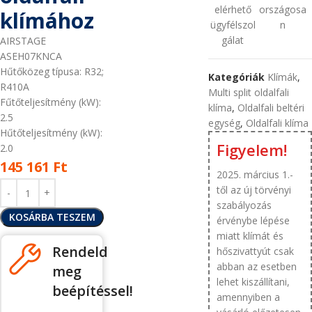
elérhető
országosa
klímához
ügyfélszol
n
gálat
AIRSTAGE
ASEH07KNCA
Hűtőközeg típusa: R32;
Kategóriák
Klímák
,
R410A
Multi split oldalfali
Fűtőteljesítmény (kW):
klíma
,
Oldalfali beltéri
2.5
egység
,
Oldalfali klíma
Hűtőteljesítmény (kW):
Figyelem!
2.0
145 161
Ft
2025. március 1.-
től az új törvényi
szabályozás
KOSÁRBA TESZEM
érvénybe lépése
miatt klímát és
Rendeld
hőszivattyút csak
abban az esetben
meg
lehet kiszállítani,
beépítéssel!
amennyiben a