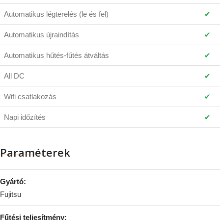
Automatikus légterelés (le és fel)
✔
Automatikus újraindítás
✔
Automatikus hűtés-fűtés átváltás
✔
All DC
✔
Wifi csatlakozás
✔
Napi időzítés
✔
Paraméterek
Gyártó:
Fujitsu
Fűtési teljesítmény: