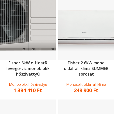
Fisher 6kW e-HeatR
Fisher 2.6kW mono
levegő-víz monoblokk
oldalfali klíma SUMMER
hőszivattyú
sorozat
Monoblokk hőszivattyú
Monosplit oldalfali klíma
1 394 410
Ft
249 900
Ft