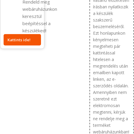
vásárló előzetesen
Rendeld meg
írásban nyilatkozik
webáruházunkon
a készülék
keresztül
szakszerű
beépítéssel a
beüzemeléséről.
készüléked!
Ezt honlapunkon
kényelmesen
Kattints ide!
megteheti pár
kattintással
hitelesen a
megrendelés után
emailben kapott
linken, az e-
szerződés oldalán.
Amennyiben nem
szeretné ezt
elektromosan
megtenni, kérjük
ne rendelje meg a
terméket
webáruházunkban!