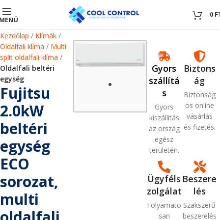
0
0
F
MENÜ
Kezdőlap
Klímák
Oldalfali klíma
Multi
split oldalfali klíma
Gyors
Biztons
Oldalfali beltéri
egység
szállítá
ág
Fujitsu
s
Biztonság
2.0kW
os online
Gyors
vásárlás
kiszállítás
beltéri
és fizetés.
az ország
egész
egység
területén.
ECO
sorozat,
Ügyféls
Beszere
zolgálat
lés
multi
Folyamato
Szakszerű
oldalfali
san
beszerelés