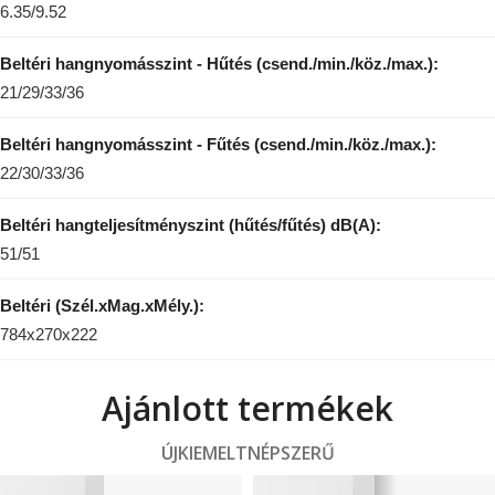
6.35/9.52
Beltéri hangnyomásszint - Hűtés (csend./min./köz./max.):
21/29/33/36
Beltéri hangnyomásszint - Fűtés (csend./min./köz./max.):
22/30/33/36
Beltéri hangteljesítményszint (hűtés/fűtés) dB(A):
51/51
Beltéri (Szél.xMag.xMély.):
784x270x222
Ajánlott termékek
ÚJ
KIEMELT
NÉPSZERŰ