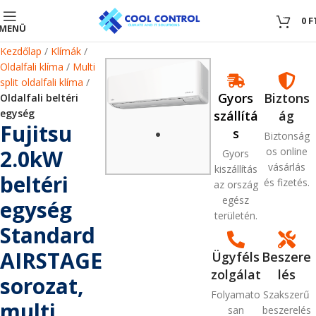
0
0
F
MENÜ
Kezdőlap
Klímák
Oldalfali klíma
Multi
split oldalfali klíma
Gyors
Biztons
Oldalfali beltéri
egység
szállítá
ág
Fujitsu
s
Biztonság
2.0kW
os online
Gyors
vásárlás
kiszállítás
beltéri
és fizetés.
az ország
egész
egység
területén.
Standard
AIRSTAGE
Ügyféls
Beszere
zolgálat
lés
sorozat,
Folyamato
Szakszerű
multi
san
beszerelés