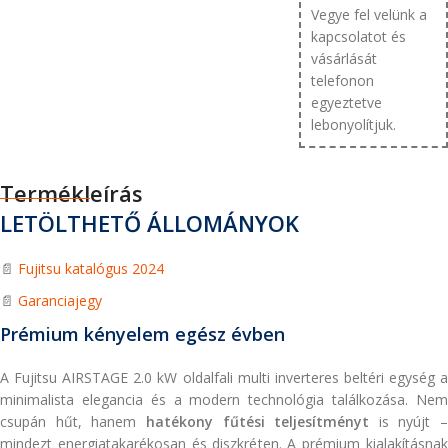
Vegye fel velünk a
kapcsolatot és
vásárlását
telefonon
egyeztetve
lebonyolítjuk.
Termékleírás
LETÖLTHETŐ ÁLLOMÁNYOK
📄
Fujitsu katalógus 2024
📄
Garanciajegy
Prémium kényelem egész évben
A Fujitsu AIRSTAGE 2.0 kW oldalfali multi inverteres beltéri egység a
minimalista elegancia és a modern technológia találkozása. Nem
csupán hűt, hanem
hatékony fűtési teljesítményt
is nyújt –
mindezt energiatakarékosan és diszkréten. A prémium kialakításnak