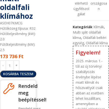
elérhető
országosa
oldalfali
ügyfélszol
n
klímához
gálat
ASEH07KMCG
Kategóriák
Klímák
,
Hűtőközeg típusa: R32
Multi split oldalfali
Hűtőteljesítmény (kW):
klíma
,
Oldalfali beltéri
2.0
egység
,
Oldalfali klíma
Fűtőteljesítmény (kW):
2.5
Figyelem!
173 736
Ft
2025. március 1.-
től az új törvényi
szabályozás
KOSÁRBA TESZEM
érvénybe lépése
miatt klímát és
Rendeld
hőszivattyút csak
meg
abban az esetben
lehet kiszállítani,
beépítéssel!
amennyiben a
Rendeld meg