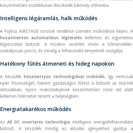
köszönhetően esztétikusan illeszkedik bármely otthonba.
Intelligens légáramlás, halk működés
A Fujitsu AIRSTAGE sorozat rendkívül csendes működésre képes. A
huzatmentes automatikus légterelés
kellemes és egyenletes
légeloszlást biztosít. A modern vezérlés révén a hőmérséklet-
szabályozás precíz, és mindig a felhasználó kényelmét szolgálja.
Hatékony fűtés átmeneti és hideg napokon
A készülék
hőszivattyús technológiával működik
, így nemcsak
nyári frissességet, hanem gazdaságos fűtést is biztosít az őszi-téli
időszakban. Gyors reakcióidejének köszönhetően rövid idő alatt
kellemes hőérzetet teremt a helyiségben.
Energiatakarékos működés
Az
All DC inverteres technológia
intelligens energiafelhasználást
biztosít. A készülék mindig az aktuális igényekhez igazítja a