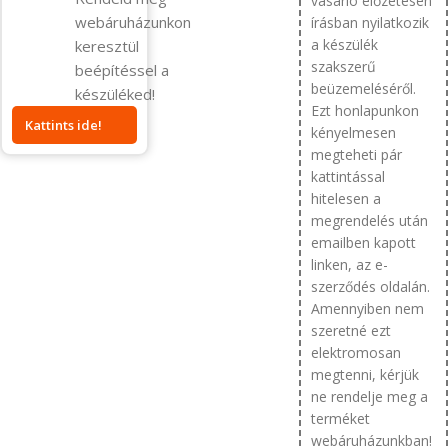
vásárló előzetesen
webáruházunkon
írásban nyilatkozik
a készülék
keresztül
szakszerű
beépítéssel a
beüzemeléséről.
készüléked!
Ezt honlapunkon
Kattints ide!
kényelmesen
megteheti pár
kattintással
hitelesen a
megrendelés után
emailben kapott
linken, az e-
szerződés oldalán.
Amennyiben nem
szeretné ezt
elektromosan
megtenni, kérjük
ne rendelje meg a
terméket
webáruházunkban!