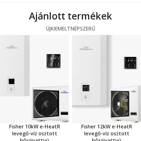
Ajánlott termékek
ÚJ
KIEMELT
NÉPSZERŰ
Fisher 10kW e-HeatR
Fisher 12kW e-HeatR
levegő-víz osztott
levegő-víz osztott
hőszivattyú
hőszivattyú