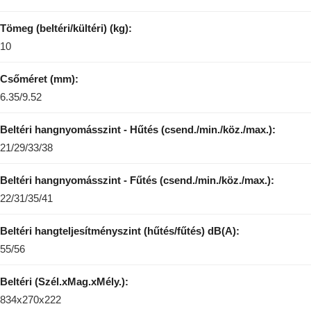
Tömeg (beltéri/kültéri) (kg):
10
Csőméret (mm):
6.35/9.52
Beltéri hangnyomásszint - Hűtés (csend./min./köz./max.):
21/29/33/38
Beltéri hangnyomásszint - Fűtés (csend./min./köz./max.):
22/31/35/41
Beltéri hangteljesítményszint (hűtés/fűtés) dB(A):
55/56
Beltéri (Szél.xMag.xMély.):
834x270x222