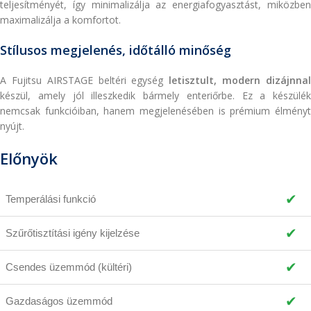
teljesítményét, így minimalizálja az energiafogyasztást, miközben
maximalizálja a komfortot.
Stílusos megjelenés, időtálló minőség
A Fujitsu AIRSTAGE beltéri egység
letisztult, modern dizájnna
készül, amely jól illeszkedik bármely enteriőrbe. Ez a készülék
nemcsak funkcióiban, hanem megjelenésében is prémium élményt
nyújt.
Előnyök
✔
Temperálási funkció
✔
Szűrőtisztítási igény kijelzése
✔
Csendes üzemmód (kültéri)
✔
Gazdaságos üzemmód