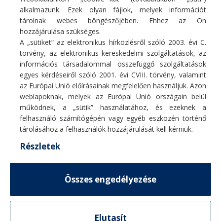
266 900
Ft
406 900
Ft
alkalmazunk. Ezek olyan fájlok, melyek információt
tárolnak webes böngészőjében. Ehhez az Ön
hozzájárulása szükséges.
A „sütiket” az elektronikus hírközlésről szóló 2003. évi C.
törvény, az elektronikus kereskedelmi szolgáltatások, az
információs társadalommal összefüggő szolgáltatások
egyes kérdéseiről szóló 2001. évi CVIII. törvény, valamint
Fő profilunk hűtő/fűtő légkondicionáló berendezések, hőszivattyúk
az Európai Unió előírásainak megfelelően használjuk. Azon
értékesítése, szakszerű telepítése, karbantartása, tisztítása, javítása.
weblapoknak, melyek az Európai Unió országain belül
E-mail:
info@coolcontrol.hu
működnek, a „sütik” használatához, és ezeknek a
Telefon: +36 (30) 978-0649
felhasználó számítógépén vagy egyéb eszközén történő
Telefon: +36 (30) 542-0613
tárolásához a felhasználók hozzájárulását kell kérniük.
Részletek
MENÜ
Összes engedélyezése
HASZNOS LINKEK
© 2026
CoolControl
. Minden jog fenntartva
TERMÉKVÁLASZTÓ
Elutasít