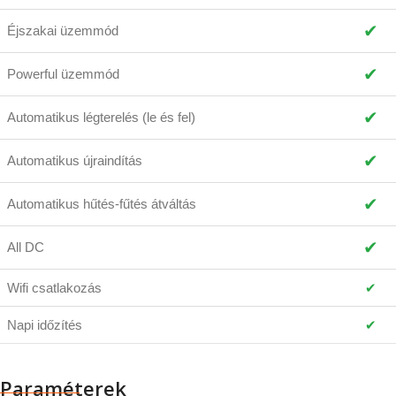
✔
Éjszakai üzemmód
✔
Powerful üzemmód
✔
Automatikus légterelés (le és fel)
✔
Automatikus újraindítás
✔
Automatikus hűtés-fűtés átváltás
✔
All DC
Wifi csatlakozás
✔
Napi időzítés
✔
Paraméterek