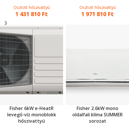
Osztott hőszivattyú
Osztott hőszivattyú
1 431 810
Ft
1 971 810
Ft
Fisher 6kW e-HeatR
Fisher 2.6kW mono
levegő-víz monoblokk
oldalfali klíma SUMMER
hőszivattyú
sorozat