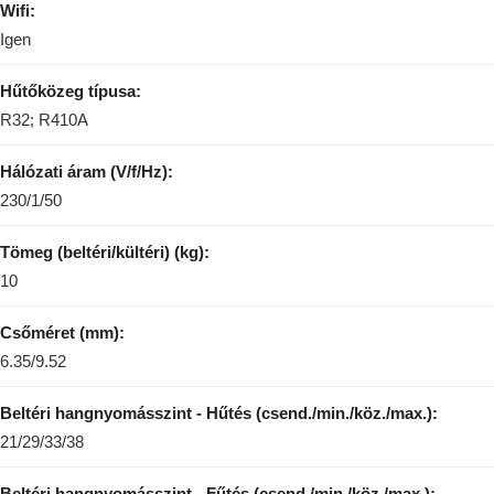
Wifi:
Igen
Hűtőközeg típusa:
R32; R410A
Hálózati áram (V/f/Hz):
230/1/50
Tömeg (beltéri/kültéri) (kg):
10
Csőméret (mm):
6.35/9.52
Beltéri hangnyomásszint - Hűtés (csend./min./köz./max.):
21/29/33/38
Beltéri hangnyomásszint - Fűtés (csend./min./köz./max.):