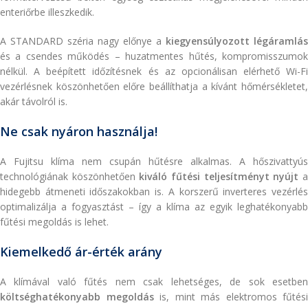
enteriőrbe illeszkedik.
A STANDARD széria nagy előnye a
kiegyensúlyozott légáramlás
és a csendes működés – huzatmentes hűtés, kompromisszumok
nélkül. A beépített időzítésnek és az opcionálisan elérhető Wi-Fi
vezérlésnek köszönhetően előre beállíthatja a kívánt hőmérsékletet,
akár távolról is.
Ne csak nyáron használja!
A Fujitsu klíma nem csupán hűtésre alkalmas. A hőszivattyús
technológiának köszönhetően
kiváló fűtési teljesítményt nyújt
hidegebb átmeneti időszakokban is. A korszerű inverteres vezérlés
optimalizálja a fogyasztást – így a klíma az egyik leghatékonyabb
fűtési megoldás is lehet.
Kiemelkedő ár-érték arány
A klímával való fűtés nem csak lehetséges, de sok esetben
költséghatékonyabb megoldás
is, mint más elektromos fűtési