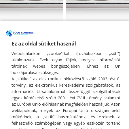
Fisher 3.4kW mono
Fisher 5.1kW mono
oldalfali klíma SUMMER
oldalfali klíma SUMMER
sorozat
sorozat
Ez az oldal sütiket használ
Weboldalunkon „cookie”-kat (továbbiakban „süti”)
Monosplit oldalfali klíma
Monosplit oldalfali klíma
266 900
Ft
406 900
Ft
alkalmazunk. Ezek olyan fájlok, melyek információt
tárolnak webes böngészőjében. Ehhez az Ön
hozzájárulása szükséges.
A „sütiket” az elektronikus hírközlésről szóló 2003. évi C.
törvény, az elektronikus kereskedelmi szolgáltatások, az
információs társadalommal összefüggő szolgáltatások
egyes kérdéseiről szóló 2001. évi CVIII. törvény, valamint
Fő profilunk hűtő/fűtő légkondicionáló berendezések, hőszivattyúk
az Európai Unió előírásainak megfelelően használjuk. Azon
értékesítése, szakszerű telepítése, karbantartása, tisztítása, javítása.
weblapoknak, melyek az Európai Unió országain belül
E-mail:
info@coolcontrol.hu
működnek, a „sütik” használatához, és ezeknek a
Telefon: +36 (30) 978-0649
felhasználó számítógépén vagy egyéb eszközén történő
Telefon: +36 (30) 542-0613