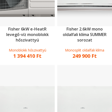
Fisher 6kW e-HeatR
Fisher 2.6kW mono
levegő-víz monoblokk
oldalfali klíma SUMMER
hőszivattyú
sorozat
Monoblokk hőszivattyú
Monosplit oldalfali klíma
1 394 410
Ft
249 900
Ft