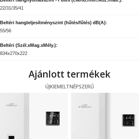
22/31/35/41
Beltéri hangteljesítményszint (hűtés/fűtés) dB(A):
55/56
Beltéri (Szél.xMag.xMély.):
834x270x222
Ajánlott termékek
ÚJ
KIEMELT
NÉPSZERŰ