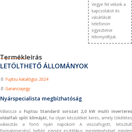
Vegye fel velünk a
kapcsolatot és
vásárlását
telefonon
egyeztetve
lebonyolítjuk.
Termékleírás
LETÖLTHETŐ ÁLLOMÁNYOK
📄
Fujitsu katalógus 2024
📄
Garanciajegy
Nyárspecialista megbízhatóság
Válassza a
Fujitsu Standard sorozat 2,0 kW multi inverteres
oldalfali split klímáját
, ha olyan készüléket keres, amely tökéletes
választás a forró nyári napokon! A visszafogott, letisztult
formatervezésű beltéri egység esztétikus megjelenésével minden