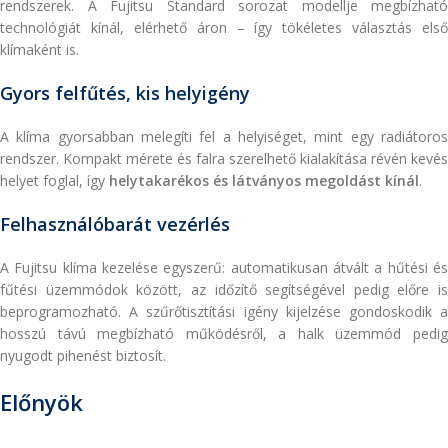
rendszerek. A Fujitsu Standard sorozat modellje megbízható
technológiát kínál, elérhető áron – így tökéletes választás első
klímaként is.
Gyors felfűtés, kis helyigény
A klíma gyorsabban melegíti fel a helyiséget, mint egy radiátoros
rendszer. Kompakt mérete és falra szerelhető kialakítása révén kevés
helyet foglal, így
helytakarékos és látványos megoldást kínál
.
Felhasználóbarát vezérlés
A Fujitsu klíma kezelése egyszerű: automatikusan átvált a hűtési és
fűtési üzemmódok között, az időzítő segítségével pedig előre is
beprogramozható. A szűrőtisztítási igény kijelzése gondoskodik a
hosszú távú megbízható működésről, a halk üzemmód pedig
nyugodt pihenést biztosít.
Előnyök