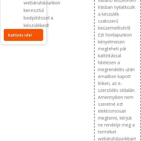
vásárló előzetesen
webáruházunkon
írásban nyilatkozik
keresztül
a készülék
beépítéssel a
szakszerű
készüléked!
beüzemeléséről.
Ezt honlapunkon
Kattints ide!
kényelmesen
megteheti pár
kattintással
hitelesen a
megrendelés után
emailben kapott
linken, az e-
szerződés oldalán.
Amennyiben nem
szeretné ezt
elektromosan
megtenni, kérjük
ne rendelje meg a
terméket
webáruházunkban!