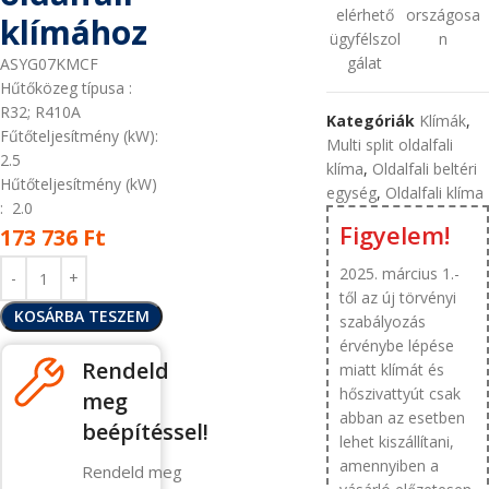
elérhető
országosa
klímához
ügyfélszol
n
gálat
ASYG07KMCF
Hűtőközeg típusa
:
R32; R410A
Kategóriák
Klímák
,
Fűtőteljesítmény (kW):
Multi split oldalfali
2.5
klíma
,
Oldalfali beltéri
Hűtőteljesítmény (kW)
egység
,
Oldalfali klíma
: 2.0
Figyelem!
173 736
Ft
2025. március 1.-
től az új törvényi
KOSÁRBA TESZEM
szabályozás
érvénybe lépése
Rendeld
miatt klímát és
hőszivattyút csak
meg
abban az esetben
beépítéssel!
lehet kiszállítani,
amennyiben a
Rendeld meg