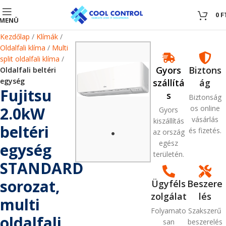
0
0
F
MENÜ
Kezdőlap
Klímák
Oldalfali klíma
Multi
split oldalfali klíma
Gyors
Biztons
Oldalfali beltéri
egység
szállítá
ág
Fujitsu
s
Biztonság
2.0kW
os online
Gyors
vásárlás
kiszállítás
beltéri
és fizetés.
az ország
egész
egység
területén.
STANDARD
sorozat,
Ügyféls
Beszere
zolgálat
lés
multi
Folyamato
Szakszerű
oldalfali
san
beszerelés