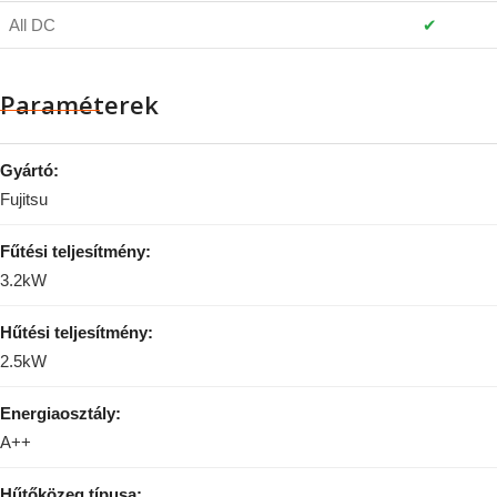
All DC
✔
Paraméterek
Gyártó:
Fujitsu
Fűtési teljesítmény:
3.2kW
Hűtési teljesítmény:
2.5kW
Energiaosztály:
A++
Hűtőközeg típusa: