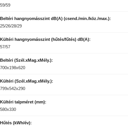
59/59
Beltéri hangnyomásszint dB(A) (csend./min./köz./max.):
25/26/28/29
Kültéri hangnyomásszint (hűtés/fűtés) dB(A):
57/57
Beltéri (Szél.xMag.xMély.):
700x198x620
Kültéri (Szél.xMag.xMély.):
799x542x290
Kültéri talpméret (mm):
580x330
Hűtés (kWh/év):