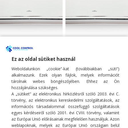
Fisher 3.4kW mono
Fisher 5.1kW mono
oldalfali klíma SUMMER
oldalfali klíma SUMMER
sorozat
sorozat
Ez az oldal sütiket használ
Weboldalunkon „cookie”-kat (továbbiakban „süti”)
Monosplit oldalfali klíma
Monosplit oldalfali klíma
266 900
Ft
406 900
Ft
alkalmazunk. Ezek olyan fájlok, melyek információt
tárolnak webes böngészőjében. Ehhez az Ön
hozzájárulása szükséges.
A „sütiket” az elektronikus hírközlésről szóló 2003. évi C.
törvény, az elektronikus kereskedelmi szolgáltatások, az
információs társadalommal összefüggő szolgáltatások
egyes kérdéseiről szóló 2001. évi CVIII. törvény, valamint
Fő profilunk hűtő/fűtő légkondicionáló berendezések, hőszivattyúk
az Európai Unió előírásainak megfelelően használjuk. Azon
értékesítése, szakszerű telepítése, karbantartása, tisztítása, javítása.
weblapoknak, melyek az Európai Unió országain belül