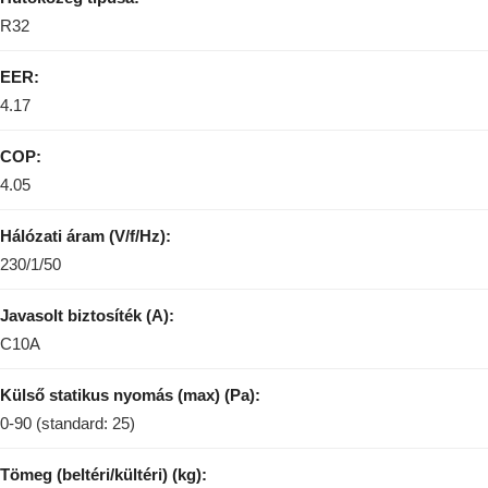
R32
EER:
4.17
COP:
4.05
Hálózati áram (V/f/Hz):
230/1/50
Javasolt biztosíték (A):
C10A
Külső statikus nyomás (max) (Pa):
0-90 (standard: 25)
Tömeg (beltéri/kültéri) (kg):