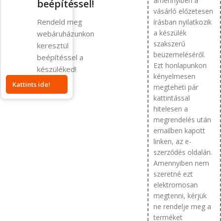
amennyiben a
beépítéssel!
vásárló előzetesen
Rendeld meg
írásban nyilatkozik
a készülék
webáruházunkon
szakszerű
keresztül
beüzemeléséről.
beépítéssel a
Ezt honlapunkon
készüléked!
kényelmesen
Kattints ide!
megteheti pár
kattintással
hitelesen a
megrendelés után
emailben kapott
linken, az e-
szerződés oldalán.
Amennyiben nem
szeretné ezt
elektromosan
megtenni, kérjük
ne rendelje meg a
terméket