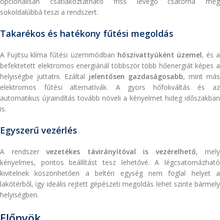
opcionálisan csatlakoztatható friss levegő csatorna még
sokoldalúbbá teszi a rendszert.
Takarékos és hatékony fűtési megoldás
A Fujitsu klíma fűtési üzemmódban
hőszivattyúként üzemel
, és a
befektetett elektromos energiánál többször több hőenergiát képes a
helyiségbe juttatni. Ezáltal
jelentősen gazdaságosabb
, mint má
elektromos fűtési alternatívák. A gyors hőfokváltás és az
automatikus újraindítás tovább növeli a kényelmet hideg időszakban
is.
Egyszerű vezérlés
A rendszer
vezetékes távirányítóval is vezérelhető
, mely
kényelmes, pontos beállítást tesz lehetővé. A légcsatornázható
kivitelnek köszönhetően a beltéri egység nem foglal helyet a
lakótérből, így ideális rejtett gépészeti megoldás lehet szinte bármely
helyiségben.
Előnyök