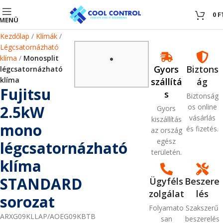
0
0
F
MENÜ
Kezdőlap
Klímák
Légcsatornázható
klíma
Monosplit
Gyors
Biztons
légcsatornázható
klíma
szállítá
ág
Fujitsu
s
Biztonság
2.5kW
os online
Gyors
vásárlás
kiszállítás
mono
és fizetés.
az ország
egész
légcsatornázható
területén.
klíma
STANDARD
Ügyféls
Beszere
zolgálat
lés
sorozat
Folyamato
Szakszerű
ARXG09KLLAP/AOEG09KBTB
san
beszerelés