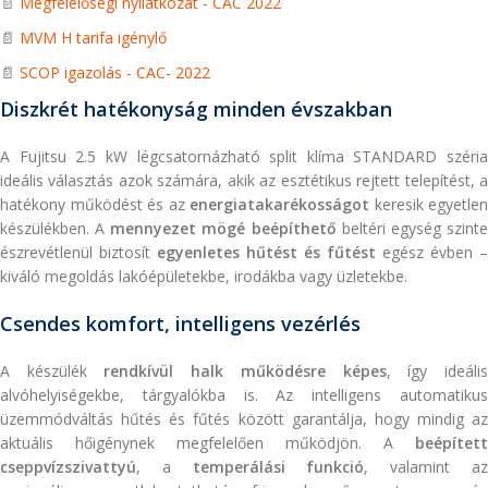
📄
Megfelelőségi nyilatkozat - CAC 2022
📄
MVM H tarifa igénylő
📄
SCOP igazolás - CAC- 2022
Diszkrét hatékonyság minden évszakban
A Fujitsu 2.5 kW légcsatornázható split klíma STANDARD széria
ideális választás azok számára, akik az esztétikus rejtett telepítést, a
hatékony működést és az
energiatakarékosságot
keresik egyetlen
készülékben. A
mennyezet mögé beépíthető
beltéri egység szint
észrevétlenül biztosít
egyenletes hűtést és fűtést
egész évben –
kiváló megoldás lakóépületekbe, irodákba vagy üzletekbe.
Csendes komfort, intelligens vezérlés
A készülék
rendkívül halk működésre képes
, így ideáli
alvóhelyiségekbe, tárgyalókba is. Az intelligens automatikus
üzemmódváltás hűtés és fűtés között garantálja, hogy mindig az
aktuális hőigénynek megfelelően működjön. A
beépített
cseppvízszivattyú
, a
temperálási funkció
, valamint a