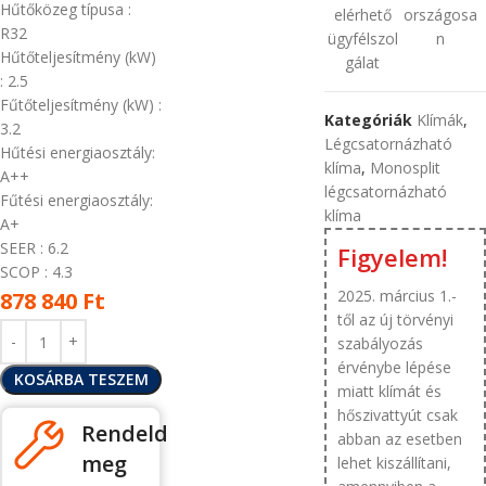
Hűtőközeg típusa
:
elérhető
országosa
R32
ügyfélszol
n
Hűtőteljesítmény (kW)
gálat
: 2.5
Fűtőteljesítmény (kW)
:
Kategóriák
Klímák
,
3.2
Légcsatornázható
Hűtési energiaosztály:
klíma
,
Monosplit
A++
légcsatornázható
Fűtési energiaosztály:
klíma
A+
SEER
: 6.2
Figyelem!
SCOP
: 4.3
2025. március 1.-
878 840
Ft
től az új törvényi
szabályozás
érvénybe lépése
KOSÁRBA TESZEM
miatt klímát és
hőszivattyút csak
Rendeld
abban az esetben
meg
lehet kiszállítani,