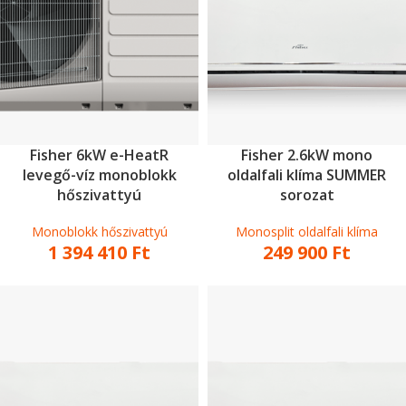
Fisher 6kW e-HeatR
Fisher 2.6kW mono
levegő-víz monoblokk
oldalfali klíma SUMMER
hőszivattyú
sorozat
Monoblokk hőszivattyú
Monosplit oldalfali klíma
1 394 410
Ft
249 900
Ft