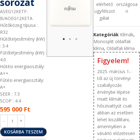
sorozat
elérhető
országosa
ügyfélszol
n
ASEG12KETF-
gálat
B/AOEG12KETA
Hűtőközeg típusa
:
R32
Kategóriák
Klímák
,
Hűtőteljesítmény (kW)
Monosplit oldalfali
: 3.4
klíma
,
Oldalfali klíma
Fűtőteljesítmény (kW)
:
Figyelem!
4.0
Hűtési energiaosztály:
2025. március 1.-
A++
től az új törvényi
Fűtési energiaosztály:
szabályozás
A+
érvénybe lépése
SEER
: 7.3
miatt klímát és
SCOP
: 4.4
hőszivattyút csak
595 000
Ft
abban az esetben
lehet kiszállítani,
amennyiben a
KOSÁRBA TESZEM
vásárló előzetesen