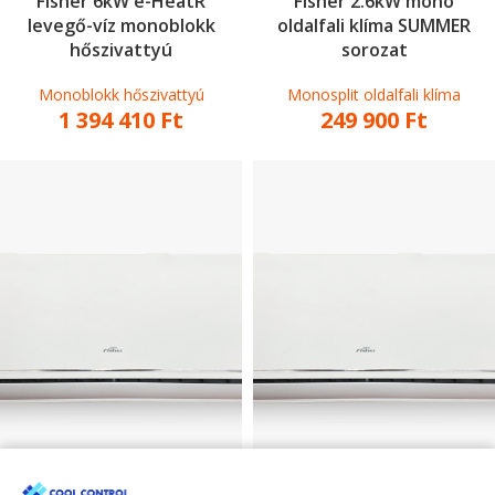
Fisher 6kW e-HeatR
Fisher 2.6kW mono
levegő-víz monoblokk
oldalfali klíma SUMMER
hőszivattyú
sorozat
Monoblokk hőszivattyú
Monosplit oldalfali klíma
1 394 410
Ft
249 900
Ft
Fisher 3.4kW mono
Fisher 5.1kW mono