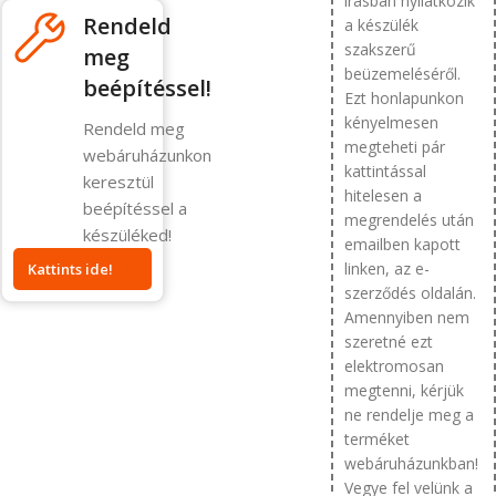
írásban nyilatkozik
Rendeld
a készülék
szakszerű
meg
beüzemeléséről.
beépítéssel!
Ezt honlapunkon
kényelmesen
Rendeld meg
megteheti pár
webáruházunkon
kattintással
keresztül
hitelesen a
beépítéssel a
megrendelés után
készüléked!
emailben kapott
linken, az e-
Kattints ide!
szerződés oldalán.
Amennyiben nem
szeretné ezt
elektromosan
megtenni, kérjük
ne rendelje meg a
terméket
webáruházunkban!
Vegye fel velünk a