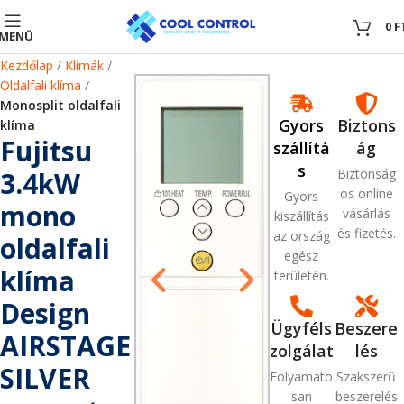
0
0
F
MENÜ
Kezdőlap
Klímák
Oldalfali klíma
Monosplit oldalfali
Gyors
Biztons
klíma
Fujitsu
szállítá
ág
s
3.4kW
Biztonság
os online
Gyors
mono
vásárlás
kiszállítás
és fizetés.
az ország
oldalfali
egész
klíma
területén.
Design
Ügyféls
Beszere
AIRSTAGE
zolgálat
lés
SILVER
Folyamato
Szakszerű
san
beszerelés