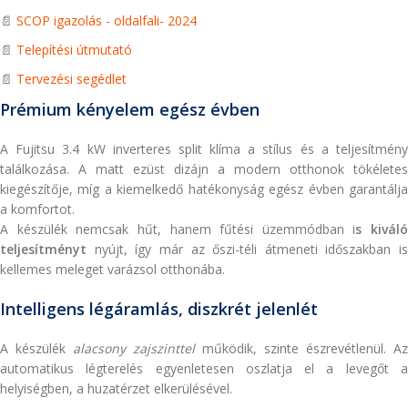
📄
SCOP igazolás - oldalfali- 2024
📄
Telepítési útmutató
📄
Tervezési segédlet
Prémium kényelem egész évben
A Fujitsu 3.4 kW inverteres split klíma a stílus és a teljesítmény
találkozása. A matt ezüst dizájn a modern otthonok tökéletes
kiegészítője, míg a kiemelkedő hatékonyság egész évben garantálja
a komfortot.
A készülék nemcsak hűt, hanem fűtési üzemmódban i
s kiváló
teljesítményt
nyújt, így már az őszi-téli átmeneti időszakban is
kellemes meleget varázsol otthonába.
Intelligens légáramlás, diszkrét jelenlét
A készülék
alacsony zajszinttel
működik, szinte észrevétlenül. Az
automatikus légterelés egyenletesen oszlatja el a levegőt a
helyiségben, a huzatérzet elkerülésével.