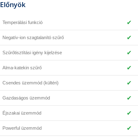
Előnyök
✔
Temperálási funkció
✔
Negatív-ion szagtalanító szűrő
✔
Szűrőtisztítási igény kijelzése
✔
Alma-katekin szűrő
✔
Csendes üzemmód (kültéri)
✔
Gazdaságos üzemmód
✔
Éjszakai üzemmód
✔
Powerful üzemmód