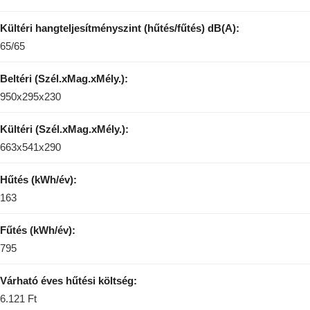
Kültéri hangteljesítményszint (hűtés/fűtés) dB(A):
65/65
Beltéri (Szél.xMag.xMély.):
950x295x230
Kültéri (Szél.xMag.xMély.):
663x541x290
Hűtés (kWh/év):
163
Fűtés (kWh/év):
795
Várható éves hűtési költség:
6.121 Ft