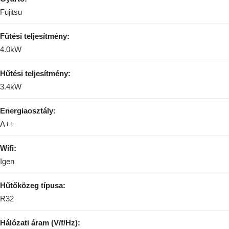
Fujitsu
Fűtési teljesítmény:
4.0kW
Hűtési teljesítmény:
3.4kW
Energiaosztály:
A++
Wifi:
Igen
Hűtőközeg típusa:
R32
Hálózati áram (V/f/Hz):