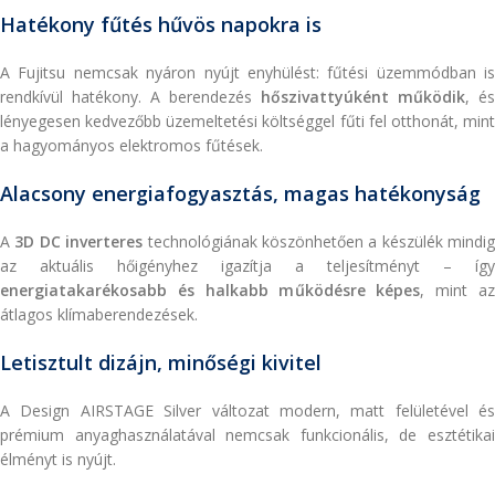
Hatékony fűtés hűvös napokra is
A Fujitsu nemcsak nyáron nyújt enyhülést: fűtési üzemmódban is
rendkívül hatékony. A berendezés
hőszivattyúként működik
, és
lényegesen kedvezőbb üzemeltetési költséggel fűti fel otthonát, mint
a hagyományos elektromos fűtések.
Alacsony energiafogyasztás, magas hatékonyság
A
3D DC inverteres
technológiának köszönhetően a készülék mindig
az aktuális hőigényhez igazítja a teljesítményt – így
energiatakarékosabb és halkabb működésre képes
, mint a
átlagos klímaberendezések.
Letisztult dizájn, minőségi kivitel
A Design AIRSTAGE Silver változat modern, matt felületével és
prémium anyaghasználatával nemcsak funkcionális, de esztétikai
élményt is nyújt.