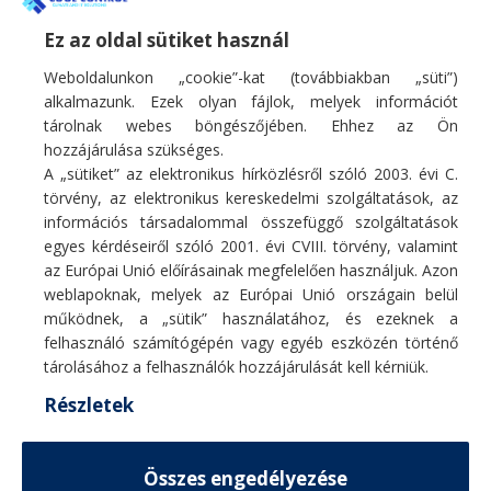
oldalfali klíma SUMMER
oldalfali klíma SUMMER
sorozat
sorozat
Ez az oldal sütiket használ
Weboldalunkon „cookie”-kat (továbbiakban „süti”)
Monosplit oldalfali klíma
Monosplit oldalfali klíma
266 900
Ft
406 900
Ft
alkalmazunk. Ezek olyan fájlok, melyek információt
tárolnak webes böngészőjében. Ehhez az Ön
hozzájárulása szükséges.
A „sütiket” az elektronikus hírközlésről szóló 2003. évi C.
törvény, az elektronikus kereskedelmi szolgáltatások, az
információs társadalommal összefüggő szolgáltatások
egyes kérdéseiről szóló 2001. évi CVIII. törvény, valamint
Fő profilunk hűtő/fűtő légkondicionáló berendezések, hőszivattyúk
az Európai Unió előírásainak megfelelően használjuk. Azon
értékesítése, szakszerű telepítése, karbantartása, tisztítása, javítása.
weblapoknak, melyek az Európai Unió országain belül
E-mail:
info@coolcontrol.hu
működnek, a „sütik” használatához, és ezeknek a
Telefon: +36 (30) 978-0649
felhasználó számítógépén vagy egyéb eszközén történő
Telefon: +36 (30) 542-0613
tárolásához a felhasználók hozzájárulását kell kérniük.
Részletek
MENÜ
Összes engedélyezése
HASZNOS LINKEK