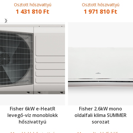
Osztott hőszivattyú
Osztott hőszivattyú
1 431 810
Ft
1 971 810
Ft
Fisher 6kW e-HeatR
Fisher 2.6kW mono
levegő-víz monoblokk
oldalfali klíma SUMMER
hőszivattyú
sorozat