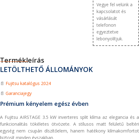
Vegye fel velünk a
kapcsolatot és
vásárlását
telefonon
egyeztetve
lebonyolítjuk.
Termékleírás
LETÖLTHETŐ ÁLLOMÁNYOK
📄
Fujitsu katalógus 2024
📄
Garanciajegy
Prémium kényelem egész évben
A Fujitsu AIRSTAGE 3.5 kW inverteres split klíma az elegancia és a
funkcionalitás tökéletes ötvözete. A stílusos matt felületű beltéri
egység nem csupán díszítőelem, hanem hatékony klímakomfortot
biztosít minden évszakban.