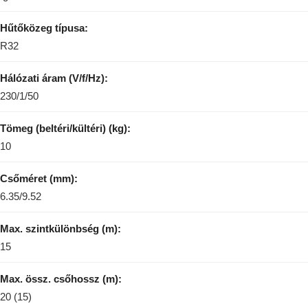
Hűtőközeg típusa:
R32
Hálózati áram (V/f/Hz):
230/1/50
Tömeg (beltéri/kültéri) (kg):
10
Csőméret (mm):
6.35/9.52
Max. szintkülönbség (m):
15
Max. össz. csőhossz (m):
20 (15)