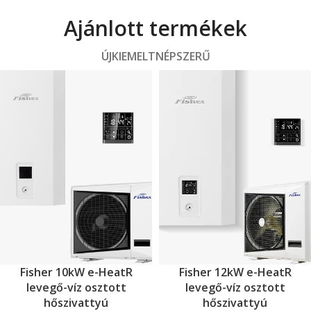
Ajánlott termékek
ÚJ
KIEMELT
NÉPSZERŰ
Fisher 10kW e-HeatR
Fisher 12kW e-HeatR
levegő-víz osztott
levegő-víz osztott
hőszivattyú
hőszivattyú