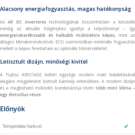
Alacsony energiafogyasztás, magas hatékonyság
Az
All DC inverteres
technológiának köszönhetően a készülé
mindig az aktuális hőigényhez igazítja a teljesítményt – így
energiatakarékosabb és halkabb működésre képes
, mint a
átlagos klímaberendezések. ECO üzemmódban minimális fogyasztás
mellett is képes fenntartani az optimális hőmérsékletet.
Letisztult dizájn, minőségi kivitel
A Fujitsu AIRSTAGE beltéri egysége modern matt kialakításával
elegáns megjelenést biztosít bármely enteriőrben. A modern dizájn
és a megbízható működés kombinációja révén
több mint klíma 
egy életstílus része
.
Előnyök
✔
Temperálási funkció