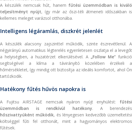
A készülék nemcsak hűt, hanem
fűtési üzemmódban is kiváló
teljesítményt nyújt
, így már az őszi-téli átmeneti időszakban is
kellemes meleget varázsol otthonába.
Intelligens légáramlás, diszkrét jelenlét
A készülék alacsony zajszinttel működik, szinte észrevétlenül. A
négyirányú automatikus légterelés egyenletesen oszlatja el a levegőt
a helyiségben, a huzatérzet elkerülésével. A
„Follow Me”
funkció
segítségével a klíma a távirányító közelében érzékeli a
hőmérsékletet, így mindig ott biztosítja az ideális komfortot, ahol Ön
tartózkodik.
Hatékony fűtés hűvös napokra is
A Fujitsu AIRSTAGE nemcsak nyáron nyújt enyhülést:
fűtési
üzemmódban is rendkívül hatékony
. A berendezé
hőszivattyúként működik
, és lényegesen kedvezőbb üzemeltetés
költséggel fűti fel otthonát, mint a hagyományos elektromos
fűtések.