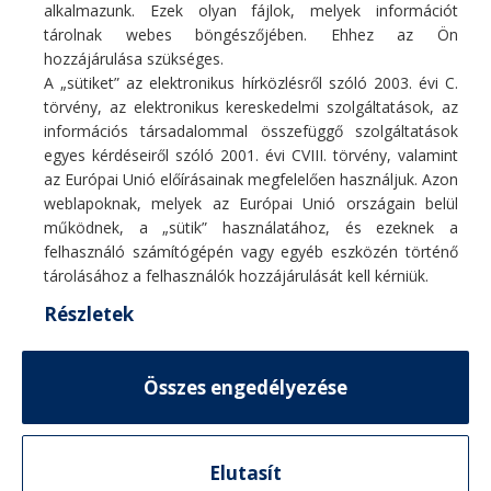
266 900
Ft
406 900
Ft
alkalmazunk. Ezek olyan fájlok, melyek információt
tárolnak webes böngészőjében. Ehhez az Ön
hozzájárulása szükséges.
A „sütiket” az elektronikus hírközlésről szóló 2003. évi C.
törvény, az elektronikus kereskedelmi szolgáltatások, az
információs társadalommal összefüggő szolgáltatások
egyes kérdéseiről szóló 2001. évi CVIII. törvény, valamint
Fő profilunk hűtő/fűtő légkondicionáló berendezések, hőszivattyúk
az Európai Unió előírásainak megfelelően használjuk. Azon
értékesítése, szakszerű telepítése, karbantartása, tisztítása, javítása.
weblapoknak, melyek az Európai Unió országain belül
E-mail:
info@coolcontrol.hu
működnek, a „sütik” használatához, és ezeknek a
Telefon: +36 (30) 978-0649
felhasználó számítógépén vagy egyéb eszközén történő
Telefon: +36 (30) 542-0613
tárolásához a felhasználók hozzájárulását kell kérniük.
Részletek
MENÜ
Összes engedélyezése
HASZNOS LINKEK
© 2026
CoolControl
. Minden jog fenntartva
TERMÉKVÁLASZTÓ
Elutasít
0