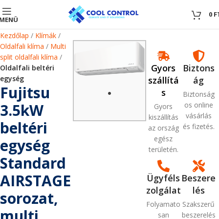
0
0
F
MENÜ
Kezdőlap
Klímák
Oldalfali klíma
Multi
split oldalfali klíma
Gyors
Biztons
Oldalfali beltéri
egység
szállítá
ág
Fujitsu
s
Biztonság
3.5kW
os online
Gyors
vásárlás
kiszállítás
beltéri
és fizetés.
az ország
egész
egység
területén.
Standard
AIRSTAGE
Ügyféls
Beszere
zolgálat
lés
sorozat,
Folyamato
Szakszerű
multi
san
beszerelés