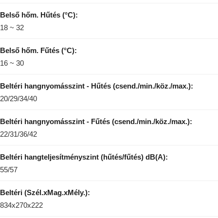
Belső hőm. Hűtés (°C):
18 ~ 32
Belső hőm. Fűtés (°C):
16 ~ 30
Beltéri hangnyomásszint - Hűtés (csend./min./köz./max.):
20/29/34/40
Beltéri hangnyomásszint - Fűtés (csend./min./köz./max.):
22/31/36/42
Beltéri hangteljesítményszint (hűtés/fűtés) dB(A):
55/57
Beltéri (Szél.xMag.xMély.):
834x270x222