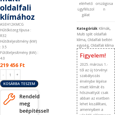
elérhető
országosa
oldalfali
ügyfélszol
n
klímához
gálat
ASEH12KMCG
Kategóriák
Klímák
,
Hűtőközeg típusa
:
Multi split oldalfali
R32
klíma
,
Oldalfali beltéri
Hűtőteljesítmény (kW)
egység
,
Oldalfali klíma
: 3.5
Fűtőteljesítmény (kW)
:
Figyelem!
4.0
219 456
Ft
2025. március 1.-
től az új törvényi
szabályozás
érvénybe lépése
KOSÁRBA TESZEM
miatt klímát és
hőszivattyút csak
Rendeld
abban az esetben
meg
lehet kiszállítani,
amennyiben a
beépítéssel!