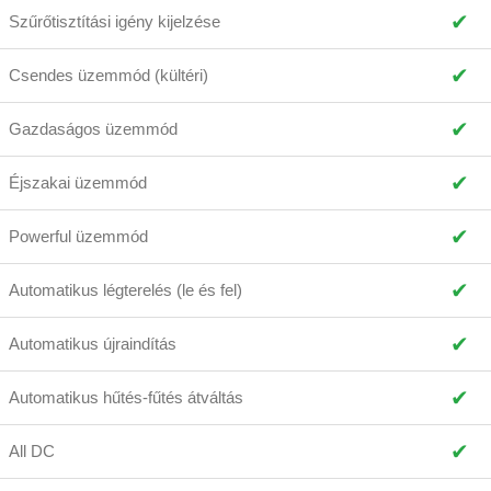
✔
Szűrőtisztítási igény kijelzése
✔
Csendes üzemmód (kültéri)
✔
Gazdaságos üzemmód
✔
Éjszakai üzemmód
✔
Powerful üzemmód
✔
Automatikus légterelés (le és fel)
✔
Automatikus újraindítás
✔
Automatikus hűtés-fűtés átváltás
✔
All DC