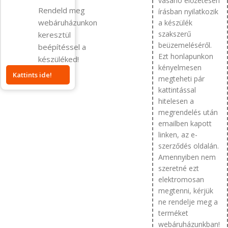
vásárló előzetesen
Rendeld meg
írásban nyilatkozik
webáruházunkon
a készülék
szakszerű
keresztül
beüzemeléséről.
beépítéssel a
Ezt honlapunkon
készüléked!
kényelmesen
Kattints ide!
megteheti pár
kattintással
hitelesen a
megrendelés után
emailben kapott
linken, az e-
szerződés oldalán.
Amennyiben nem
szeretné ezt
elektromosan
megtenni, kérjük
ne rendelje meg a
terméket
webáruházunkban!