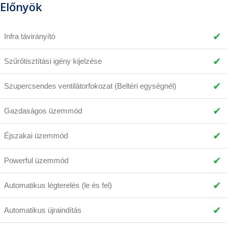
Előnyök
✔
Infra távirányító
✔
Szűrőtisztítási igény kijelzése
✔
Szupercsendes ventilátorfokozat (Beltéri egységnél)
✔
Gazdaságos üzemmód
✔
Éjszakai üzemmód
✔
Powerful üzemmód
✔
Automatikus légterelés (le és fel)
✔
Automatikus újraindítás