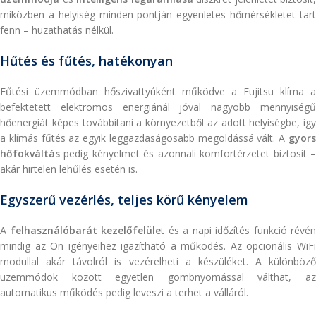
miközben a helyiség minden pontján egyenletes hőmérsékletet tart
fenn – huzathatás nélkül.
Hűtés és fűtés, hatékonyan
Fűtési üzemmódban hőszivattyúként működve a Fujitsu klíma a
befektetett elektromos energiánál jóval nagyobb mennyiségű
hőenergiát képes továbbítani a környezetből az adott helyiségbe, így
a klímás fűtés az egyik leggazdaságosabb megoldássá vált. A
gyors
hőfokváltás
pedig kényelmet és azonnali komfortérzetet biztosít –
akár hirtelen lehűlés esetén is.
Egyszerű vezérlés, teljes körű kényelem
A
felhasználóbarát kezelőfelüle
t és a napi időzítés funkció révén
mindig az Ön igényeihez igazítható a működés. Az opcionális WiFi
modullal akár távolról is vezérelheti a készüléket. A különböző
üzemmódok között egyetlen gombnyomással válthat, az
automatikus működés pedig leveszi a terhet a válláról.