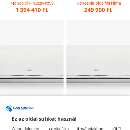
Monoblokk hőszivattyú
Monosplit oldalfali klíma
1 394 410
Ft
249 900
Ft
Fisher 3.4kW mono
Fisher 5.1kW mono
oldalfali klíma SUMMER
oldalfali klíma SUMMER
sorozat
sorozat
Ez az oldal sütiket használ
Weboldalunkon „cookie”-kat (továbbiakban „süti”)
Monosplit oldalfali klíma
Monosplit oldalfali klíma