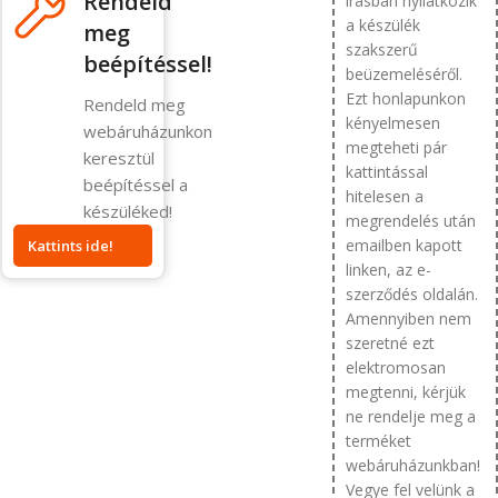
Rendeld
írásban nyilatkozik
a készülék
meg
szakszerű
beépítéssel!
beüzemeléséről.
Ezt honlapunkon
Rendeld meg
kényelmesen
webáruházunkon
megteheti pár
keresztül
kattintással
beépítéssel a
hitelesen a
készüléked!
megrendelés után
emailben kapott
Kattints ide!
linken, az e-
szerződés oldalán.
Amennyiben nem
szeretné ezt
elektromosan
megtenni, kérjük
ne rendelje meg a
terméket
webáruházunkban!
Vegye fel velünk a