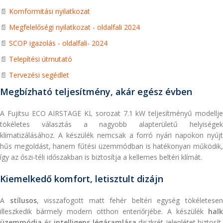
📄
Komformitási nyilatkozat
📄
Megfelelőségi nyilatkozat - oldalfali 2024
📄
SCOP igazolás - oldalfali- 2024
📄
Telepítési útmutató
📄
Tervezési segédlet
Megbízható teljesítmény, akár egész évben
A Fujitsu ECO AIRSTAGE KL sorozat 7.1 kW teljesítményű modellje
tökéletes választás a nagyobb alapterületű helyiségek
klimatizálásához. A készülék nemcsak a forró nyári napokon nyújt
hűs megoldást, hanem fűtési üzemmódban is hatékonyan működik,
így az őszi-téli időszakban is biztosítja a kellemes beltéri klímát.
Kiemelkedő komfort, letisztult dizájn
A
stílusos
, visszafogott matt fehér beltéri egység tökéletese
illeszkedik bármely modern otthon enteriőrjébe. A készülék
halk
üzemmódja
és
intelligens légáramlása
diszkrét jelenlétet biztosít,