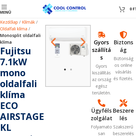
0
0
F
MENÜ
Kezdőlap
Klímák
Oldalfali klíma
Monosplit oldalfali
Gyors
Biztons
klíma
Fujitsu
szállítá
ág
s
7.1kW
Biztonság
os online
Gyors
mono
vásárlás
kiszállítás
és fizetés.
az ország
oldalfali
egész
klíma
területén.
ECO
Ügyféls
Beszere
AIRSTAGE
zolgálat
lés
KL
Folyamato
Szakszerű
san
beszerelés