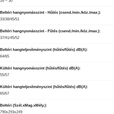
16 ~ 30
Beltéri hangnyomásszint - Hűtés (csend./min./köz./max.):
33/38/45/51
Beltéri hangnyomásszint - Fűtés (csend./min./köz./max.):
37/41/45/52
Beltéri hangteljesítményszint (hűtés/fűtés) dB(A):
64/65
Kültéri hangnyomásszint (hűtés/fűtés) dB(A):
55/57
Kültéri hangteljesítményszint (hűtés/fűtés) dB(A):
65/67
Beltéri (Szél.xMag.xMély.):
790x293x249