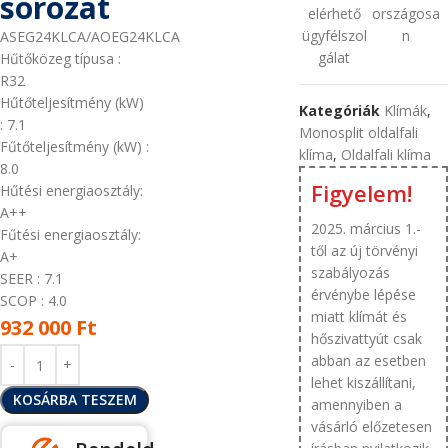
sorozat
elérhető
országosa
ügyfélszol
n
ASEG24KLCA/AOEG24KLCA
gálat
Hűtőközeg típusa
:
R32
Hűtőteljesítmény (kW)
Kategóriák
Klímák
,
: 7.1
Monosplit oldalfali
Fűtőteljesítmény (kW)
:
klíma
,
Oldalfali klíma
8.0
Figyelem!
Hűtési energiaosztály:
A++
2025. március 1.-
Fűtési energiaosztály:
től az új törvényi
A+
szabályozás
SEER
: 7.1
érvénybe lépése
SCOP
: 4.0
miatt klímát és
932 000
Ft
hőszivattyút csak
abban az esetben
lehet kiszállítani,
KOSÁRBA TESZEM
amennyiben a
vásárló előzetesen