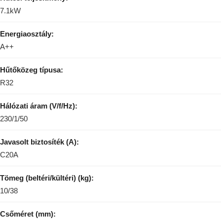
7.1kW
Energiaosztály:
A++
Hűtőközeg típusa:
R32
Hálózati áram (V/f/Hz):
230/1/50
Javasolt biztosíték (A):
C20A
Tömeg (beltéri/kültéri) (kg):
10/38
Csőméret (mm):