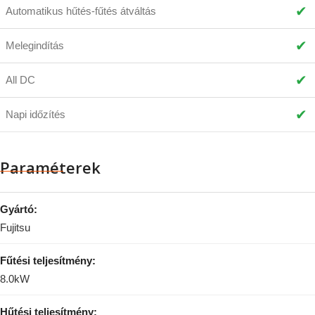
✔
Automatikus hűtés-fűtés átváltás
✔
Melegindítás
✔
All DC
✔
Napi időzítés
Paraméterek
Gyártó:
Fujitsu
Fűtési teljesítmény:
8.0kW
Hűtési teljesítmény: