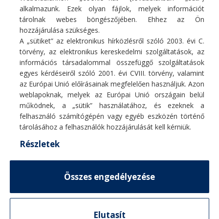
266 900
Ft
406 900
Ft
alkalmazunk. Ezek olyan fájlok, melyek információt
tárolnak webes böngészőjében. Ehhez az Ön
hozzájárulása szükséges.
A „sütiket” az elektronikus hírközlésről szóló 2003. évi C.
törvény, az elektronikus kereskedelmi szolgáltatások, az
információs társadalommal összefüggő szolgáltatások
egyes kérdéseiről szóló 2001. évi CVIII. törvény, valamint
Fő profilunk hűtő/fűtő légkondicionáló berendezések, hőszivattyúk
az Európai Unió előírásainak megfelelően használjuk. Azon
értékesítése, szakszerű telepítése, karbantartása, tisztítása, javítása.
weblapoknak, melyek az Európai Unió országain belül
E-mail:
info@coolcontrol.hu
működnek, a „sütik” használatához, és ezeknek a
Telefon: +36 (30) 978-0649
felhasználó számítógépén vagy egyéb eszközén történő
Telefon: +36 (30) 542-0613
tárolásához a felhasználók hozzájárulását kell kérniük.
Részletek
MENÜ
Összes engedélyezése
HASZNOS LINKEK
© 2026
CoolControl
. Minden jog fenntartva
TERMÉKVÁLASZTÓ
Elutasít