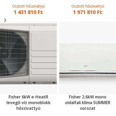
Osztott hőszivattyú
Osztott hőszivattyú
1 431 810
Ft
1 971 810
Ft
Fisher 6kW e-HeatR
Fisher 2.6kW mono
levegő-víz monoblokk
oldalfali klíma SUMMER
hőszivattyú
sorozat