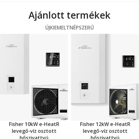
Ajánlott termékek
ÚJ
KIEMELT
NÉPSZERŰ
Fisher 10kW e-HeatR
Fisher 12kW e-HeatR
levegő-víz osztott
levegő-víz osztott
hőszivattyú
hőszivattyú