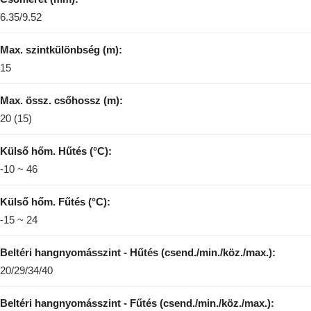
6.35/9.52
Max. szintkülönbség (m):
15
Max. össz. csőhossz (m):
20 (15)
Külső hőm. Hűtés (°C):
-10 ~ 46
Külső hőm. Fűtés (°C):
-15 ~ 24
Beltéri hangnyomásszint - Hűtés (csend./min./köz./max.):
20/29/34/40
Beltéri hangnyomásszint - Fűtés (csend./min./köz./max.):