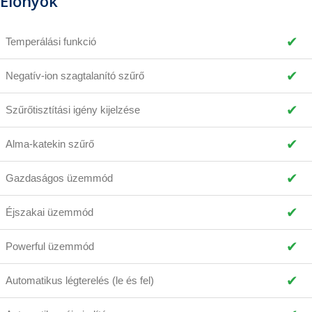
Előnyök
✔
Temperálási funkció
✔
Negatív-ion szagtalanító szűrő
✔
Szűrőtisztítási igény kijelzése
✔
Alma-katekin szűrő
✔
Gazdaságos üzemmód
✔
Éjszakai üzemmód
✔
Powerful üzemmód
✔
Automatikus légterelés (le és fel)