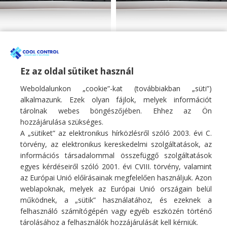
Fisher 3.4kW mono
Fisher 5.1kW mono
oldalfali klíma SUMMER
oldalfali klíma SUMMER
sorozat
sorozat
Ez az oldal sütiket használ
Weboldalunkon „cookie”-kat (továbbiakban „süti”)
Monosplit oldalfali klíma
Monosplit oldalfali klíma
266 900
Ft
406 900
Ft
alkalmazunk. Ezek olyan fájlok, melyek információt
tárolnak webes böngészőjében. Ehhez az Ön
hozzájárulása szükséges.
A „sütiket” az elektronikus hírközlésről szóló 2003. évi C.
törvény, az elektronikus kereskedelmi szolgáltatások, az
információs társadalommal összefüggő szolgáltatások
egyes kérdéseiről szóló 2001. évi CVIII. törvény, valamint
Fő profilunk hűtő/fűtő légkondicionáló berendezések, hőszivattyúk
az Európai Unió előírásainak megfelelően használjuk. Azon
értékesítése, szakszerű telepítése, karbantartása, tisztítása, javítása.
weblapoknak, melyek az Európai Unió országain belül
E-mail:
info@coolcontrol.hu
működnek, a „sütik” használatához, és ezeknek a
Telefon: +36 (30) 978-0649
felhasználó számítógépén vagy egyéb eszközén történő
Telefon: +36 (30) 542-0613
tárolásához a felhasználók hozzájárulását kell kérniük.