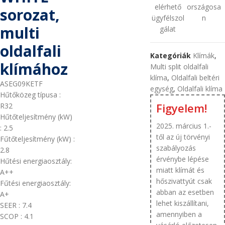
elérhető
országosa
sorozat,
ügyfélszol
n
multi
gálat
oldalfali
Kategóriák
Klímák
,
klímához
Multi split oldalfali
klíma
,
Oldalfali beltéri
ASEG09KETF
egység
,
Oldalfali klíma
Hűtőközeg típusa
:
Figyelem!
R32
Hűtőteljesítmény (kW)
2025. március 1.-
: 2.5
től az új törvényi
Fűtőteljesítmény (kW)
:
szabályozás
2.8
érvénybe lépése
Hűtési energiaosztály:
miatt klímát és
A++
hőszivattyút csak
Fűtési energiaosztály:
abban az esetben
A+
lehet kiszállítani,
SEER
: 7.4
amennyiben a
SCOP
: 4.1