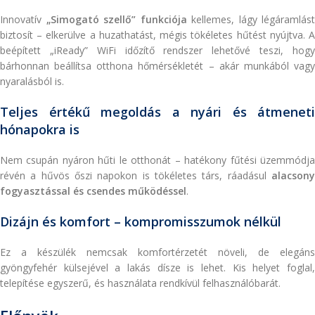
Innovatív
„Simogató szellő” funkciója
kellemes, lágy légáramlást
biztosít – elkerülve a huzathatást, mégis tökéletes hűtést nyújtva. A
beépített „iReady” WiFi időzítő rendszer lehetővé teszi, hogy
bárhonnan beállítsa otthona hőmérsékletét – akár munkából vagy
nyaralásból is.
Teljes értékű megoldás a nyári és átmeneti
hónapokra is
Nem csupán nyáron hűti le otthonát – hatékony fűtési üzemmódja
révén a hűvös őszi napokon is tökéletes társ, ráadásul
alacsony
fogyasztással és csendes működéssel
.
Dizájn és komfort – kompromisszumok nélkül
Ez a készülék nemcsak komfortérzetét növeli, de elegáns
gyöngyfehér külsejével a lakás dísze is lehet. Kis helyet foglal,
telepítése egyszerű, és használata rendkívül felhasználóbarát.