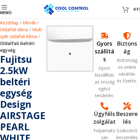
0
0
F
MENÜ
Kezdőlap
Klímák
Oldalfali klíma
Multi
split oldalfali klíma
Gyors
Biztons
Oldalfali beltéri
egység
szállítá
ág
Fujitsu
s
Biztonság
2.5kW
os online
Gyors
vásárlás
kiszállítás
beltéri
és fizetés.
az ország
egész
egység
területén.
Design
AIRSTAGE
Ügyféls
Beszere
zolgálat
lés
PEARL
Folyamato
Szakszerű
WHITE
san
beszerelés