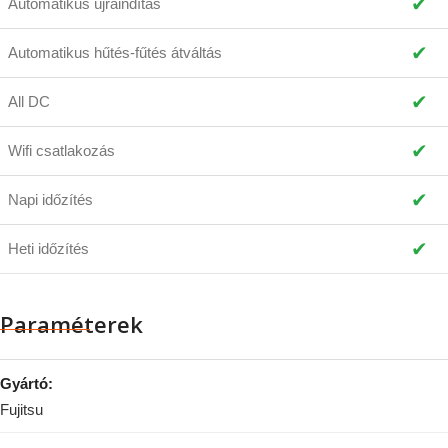
✔
Automatikus újraindítás
✔
Automatikus hűtés-fűtés átváltás
✔
All DC
✔
Wifi csatlakozás
✔
Napi időzítés
✔
Heti időzítés
Paraméterek
Gyártó:
Fujitsu