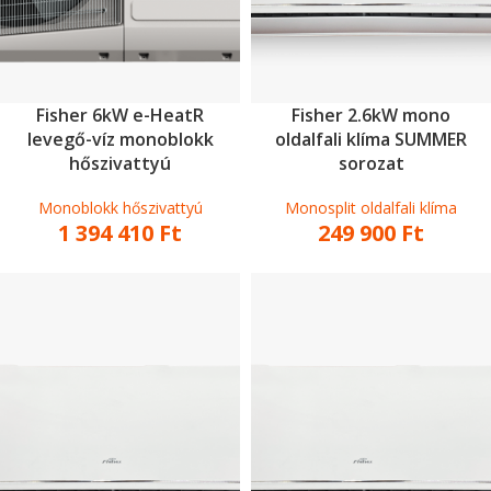
Fisher 6kW e-HeatR
Fisher 2.6kW mono
levegő-víz monoblokk
oldalfali klíma SUMMER
hőszivattyú
sorozat
Monoblokk hőszivattyú
Monosplit oldalfali klíma
1 394 410
Ft
249 900
Ft