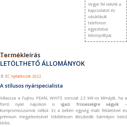
Vegye fel velünk a
kapcsolatot és
vásárlását
telefonon
egyeztetve
lebonyolítjuk.
Termékleírás
LETÖLTHETŐ ÁLLOMÁNYOK
📄
EC nyilatkozat 2022
A stílusos nyárspecialista
Válassza a Fujitsu PEARL WHITE sorozat 2.5 kW-os klímáját, ha a
forró nyári napokon is
igazi frissességre vágyik
kompromisszumok nélkül. Ez a beltéri egység matt felületével és
prémium megjelenésével tökéletesen illeszkedik bármilyen belső
térbe.