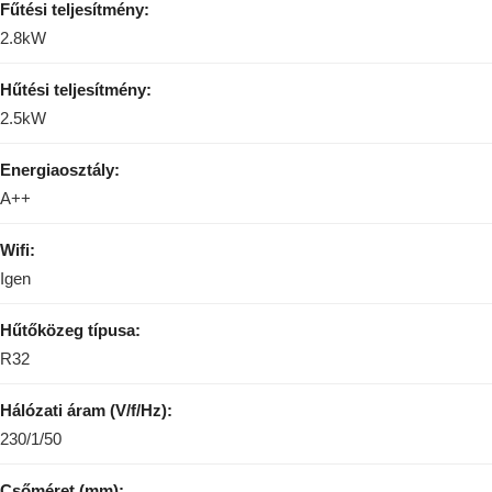
Fűtési teljesítmény:
2.8kW
Hűtési teljesítmény:
2.5kW
Energiaosztály:
A++
Wifi:
Igen
Hűtőközeg típusa:
R32
Hálózati áram (V/f/Hz):
230/1/50
Csőméret (mm):