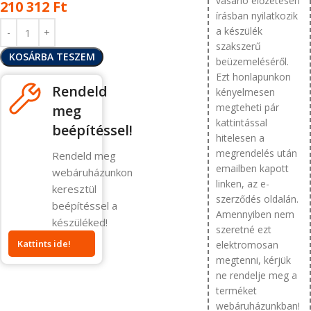
vásárló előzetesen
210 312
Ft
írásban nyilatkozik
a készülék
szakszerű
KOSÁRBA TESZEM
beüzemeléséről.
Ezt honlapunkon
Rendeld
kényelmesen
megteheti pár
meg
kattintással
beépítéssel!
hitelesen a
megrendelés után
Rendeld meg
emailben kapott
webáruházunkon
linken, az e-
keresztül
szerződés oldalán.
beépítéssel a
Amennyiben nem
készüléked!
szeretné ezt
Kattints ide!
elektromosan
megtenni, kérjük
ne rendelje meg a
terméket
webáruházunkban!