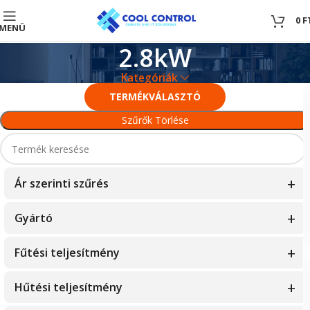
0
0
F
MENÜ
2.8kW
Kategóriák
TERMÉKVÁLASZTÓ
Szűrők Törlése
Ár szerinti szűrés
Gyártó
163449
—
587000
Fisher
Fűtési teljesítmény
Fujitsu
1.5kW
Hűtési teljesítmény
Hamilton Digital
10.1kW