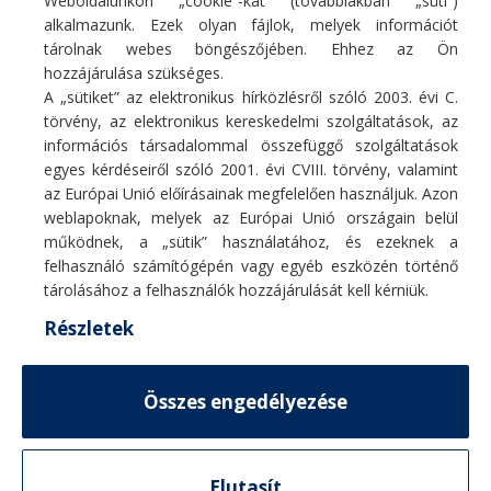
Weboldalunkon „cookie”-kat (továbbiakban „süti”)
alkalmazunk. Ezek olyan fájlok, melyek információt
tárolnak webes böngészőjében. Ehhez az Ön
hozzájárulása szükséges.
A „sütiket” az elektronikus hírközlésről szóló 2003. évi C.
törvény, az elektronikus kereskedelmi szolgáltatások, az
információs társadalommal összefüggő szolgáltatások
egyes kérdéseiről szóló 2001. évi CVIII. törvény, valamint
Fő profilunk hűtő/fűtő légkondicionáló berendezések, hőszivattyúk
az Európai Unió előírásainak megfelelően használjuk. Azon
értékesítése, szakszerű telepítése, karbantartása, tisztítása, javítása.
weblapoknak, melyek az Európai Unió országain belül
E-mail:
info@coolcontrol.hu
működnek, a „sütik” használatához, és ezeknek a
Telefon: +36 (30) 978-0649
felhasználó számítógépén vagy egyéb eszközén történő
Telefon: +36 (30) 542-0613
tárolásához a felhasználók hozzájárulását kell kérniük.
Részletek
MENÜ
Összes engedélyezése
HASZNOS LINKEK
© 2026
CoolControl
. Minden jog fenntartva
TERMÉKVÁLASZTÓ
Elutasít