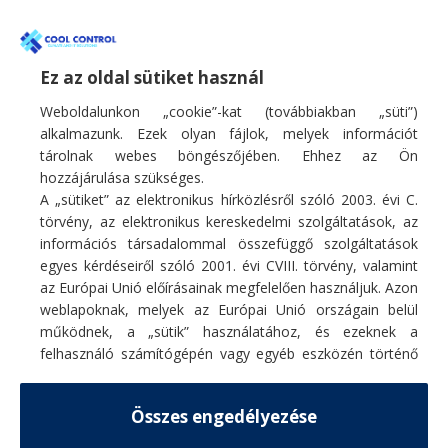
10.6kW
10.5kW
A+
Wi-fi
10.8kW
10.6kW
A++
Igen
Ez az oldal sütiket használ
10kW
10kW
A+++
Weboldalunkon „cookie”-kat (továbbiakban „süti”)
Opcionális
11.1kW
12.1kW
alkalmazunk. Ezek olyan fájlok, melyek információt
tárolnak webes böngészőjében. Ehhez az Ön
11.7kW
12.3kW
hozzájárulása szükséges.
12.3kW
A „sütiket” az elektronikus hírközlésről szóló 2003. évi C.
13.4kW
törvény, az elektronikus kereskedelmi szolgáltatások, az
12kW
információs társadalommal összefüggő szolgáltatások
14.1kW
egyes kérdéseiről szóló 2001. évi CVIII. törvény, valamint
13.4kW
Fő profilunk hűtő/fűtő légkondicionáló berendezések, hőszivattyúk
15.2kW
az Európai Unió előírásainak megfelelően használjuk. Azon
értékesítése, szakszerű telepítése, karbantartása, tisztítása, javítása.
weblapoknak, melyek az Európai Unió országain belül
13.5kW
E-mail:
info@coolcontrol.hu
15kW
működnek, a „sütik” használatához, és ezeknek a
Telefon: +36 (30) 978-0649
15.5kW
felhasználó számítógépén vagy egyéb eszközén történő
Telefon: +36 (30) 542-0613
2.0kW
tárolásához a felhasználók hozzájárulását kell kérniük.
16.1kW
2.5kW
Részletek
Összes engedélyezése
MENÜ
18.2kW
2.6kW