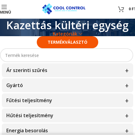
0
0
F
MENÜ
Kazettás kültéri egység
Kategóriák
TERMÉKVÁLASZTÓ
Ár szerinti szűrés
Gyártó
0
—
100
Fisher
Fűtési teljesítmény
Fujitsu
1.5kW
Hűtési teljesítmény
Hamilton Digital
10.1kW
1.5kW
Energia besorolás