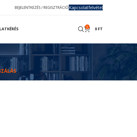
Kapcsolatfelvétel
BEJELENTKEZÉS / REGISZTRÁCIÓ
0
LATKÉRÉS
0
FT
IZÁLÁS