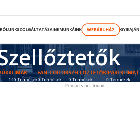
WEBÁRUHÁZ
RÓLUNK
SZOLGÁLTATÁSAINK
MUNKÁINK
GYIK
AJÁN
Szellőztetők
YÚK
KLÍMÁK
FAN-COILOK
SZELLŐZTETŐK
IPARI KLIMAT
140 Termékek
0 Termékek
0 Termékek
0 Termékek
Products not found.