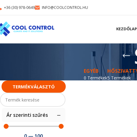
+36 (30) 978-0649
INFO@COOLCONTROL.HU
KEZDŐLAP
EGYÉB
HŐSZIVATT
0 Termékek
5 Termékek
TERMÉKVÁLASZTÓ
Ár szerinti szűrés
0
—
100