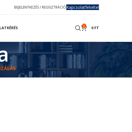
Kapcsolatfelvétel
BEJELENTKEZÉS / REGISZTRÁCIÓ
0
LATKÉRÉS
0
FT
a
IZÁLÁS