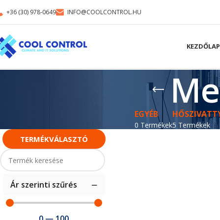
+36 (30) 978-0649
INFO@COOLCONTROL.HU
KEZDŐLAP
Me
EGYÉB
HŐSZIVATT
0 Termékek
5 Termékek
TERMÉKVÁLASZTÓ
Ár szerinti szűrés
0
—
100