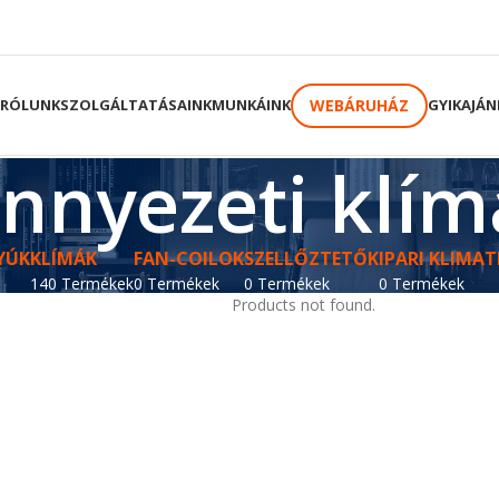
WEBÁRUHÁZ
RÓLUNK
SZOLGÁLTATÁSAINK
MUNKÁINK
GYIK
AJÁN
nnyezeti klím
YÚK
KLÍMÁK
FAN-COILOK
SZELLŐZTETŐK
IPARI KLIMAT
140 Termékek
0 Termékek
0 Termékek
0 Termékek
Products not found.