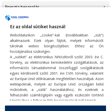
10.1kW
1.5kW
Energia besorolás
10.6kW
10.5kW
A+
Wi-fi
10.8kW
10.6kW
A++
Ez az oldal sütiket használ
Igen
10kW
10kW
Weboldalunkon „cookie”-kat (továbbiakban „süti”)
A+++
Opcionális
11.1kW
alkalmazunk. Ezek olyan fájlok, melyek információt
12.1kW
tárolnak webes böngészőjében. Ehhez az Ön
11.7kW
hozzájárulása szükséges.
12.3kW
A „sütiket” az elektronikus hírközlésről szóló 2003. évi C.
12.3kW
13.4kW
törvény, az elektronikus kereskedelmi szolgáltatások, az
információs társadalommal összefüggő szolgáltatások
12kW
14.1kW
egyes kérdéseiről szóló 2001. évi CVIII. törvény, valamint
Fő profilunk hűtő/fűtő légkondicionáló berendezések, hőszivattyúk
13.4kW
az Európai Unió előírásainak megfelelően használjuk. Azon
értékesítése, szakszerű telepítése, karbantartása, tisztítása, javítása.
15.2kW
weblapoknak, melyek az Európai Unió országain belül
E-mail:
info@coolcontrol.hu
13.5kW
működnek, a „sütik” használatához, és ezeknek a
Telefon: +36 (30) 978-0649
15kW
felhasználó számítógépén vagy egyéb eszközén történő
Telefon: +36 (30) 542-0613
15.5kW
2.0kW
tárolásához a felhasználók hozzájárulását kell kérniük.
16.1kW
Részletek
2.5kW
MENÜ