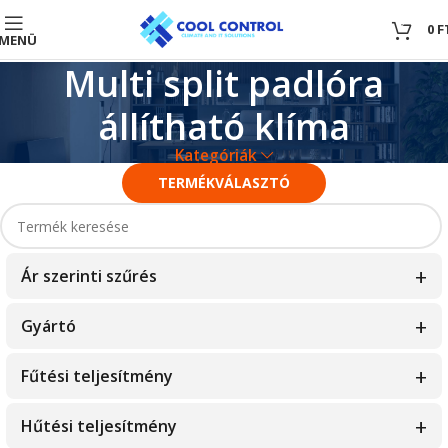
0
0
F
MENÜ
Multi split padlóra
állítható klíma
Kategóriák
TERMÉKVÁLASZTÓ
Ár szerinti szűrés
Gyártó
0
—
100
Fisher
Fűtési teljesítmény
Fujitsu
1.5kW
Hűtési teljesítmény
Hamilton Digital