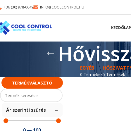
+36 (30) 978-0649
INFO@COOLCONTROL.HU
KEZDŐLAP
Hővissz
EGYÉB
HŐSZIVATT
0 Termékek
5 Termékek
TERMÉKVÁLASZTÓ
Ár szerinti szűrés
0
—
100