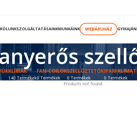
WEBÁRUHÁZ
RÓLUNK
SZOLGÁLTATÁSAINK
MUNKÁINK
GYIK
AJÁN
anyerős szell
YÚK
KLÍMÁK
FAN-COILOK
SZELLŐZTETŐK
IPARI KLIMAT
140 Termékek
0 Termékek
0 Termékek
0 Termékek
Products not found.