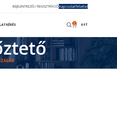
Kapcsolatfelvétel
BEJELENTKEZÉS / REGISZTRÁCIÓ
0
LATKÉRÉS
0
FT
őztető
IZÁLÁS