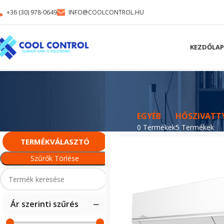
+36 (30) 978-0649
INFO@COOLCONTROL.HU
KEZDŐLAP
EGYÉB
HŐSZIVATT
0 Termékek
5 Termékek
TERMÉKVÁLASZTÓ
Szűrők Törlése
Ár szerinti szűrés