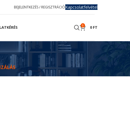
Kapcsolatfelvétel
BEJELENTKEZÉS / REGISZTRÁCIÓ
0
LATKÉRÉS
0
FT
IZÁLÁS