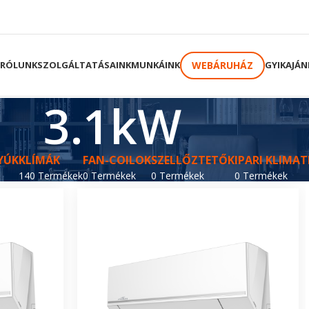
WEBÁRUHÁZ
RÓLUNK
SZOLGÁLTATÁSAINK
MUNKÁINK
GYIK
AJÁN
3.1kW
YÚK
KLÍMÁK
FAN-COILOK
SZELLŐZTETŐK
IPARI KLIMAT
140 Termékek
0 Termékek
0 Termékek
0 Termékek