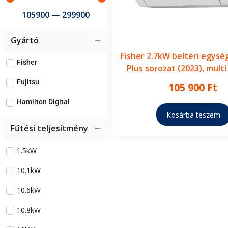
105900
—
299900
Gyártó
Fisher 2.7kW beltéri egys
Fisher
Plus sorozat (2023), multi 
klímához
Fujitsu
105 900
Ft
Hamilton Digital
Kosárba teszem
Fűtési teljesítmény
1.5kW
10.1kW
10.6kW
10.8kW