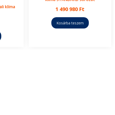
li klíma
1 490 980
Ft
Kosárba teszem