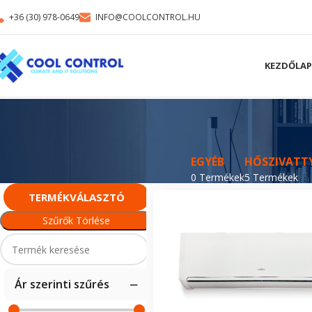
+36 (30) 978-0649
INFO@COOLCONTROL.HU
KEZDŐLAP
EGYÉB
HŐSZIVATT
0 Termékek
5 Termékek
TERMÉKVÁLASZTÓ
Szűrők Törlése
Ár szerinti szűrés