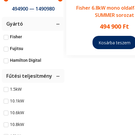
Fisher 6.8kW mono oldalfa
494900
—
1490980
SUMMER sorozat
Gyártó
494 900
Ft
Fisher
Kosárba teszem
Fujitsu
Hamilton Digital
Fűtési teljesítmény
1.5kW
10.1kW
10.6kW
10.8kW