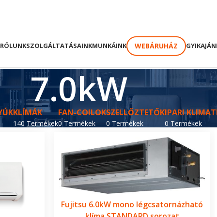
WEBÁRUHÁZ
RÓLUNK
SZOLGÁLTATÁSAINK
MUNKÁINK
GYIK
AJÁN
7.0kW
YÚK
KLÍMÁK
FAN-COILOK
SZELLŐZTETŐK
IPARI KLIMAT
140 Termékek
0 Termékek
0 Termékek
0 Termékek
Fujitsu 6.0kW mono légcsatornázható
klíma STANDARD sorozat