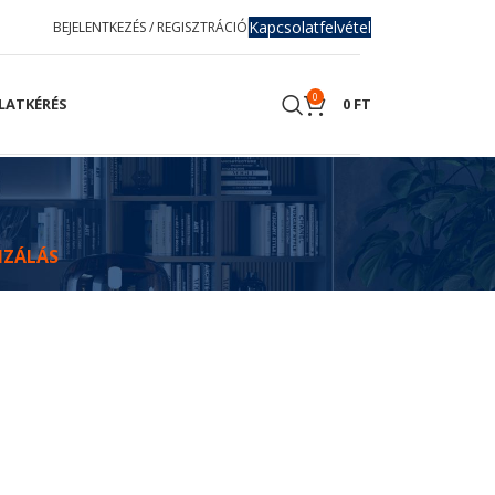
Kapcsolatfelvétel
BEJELENTKEZÉS / REGISZTRÁCIÓ
0
LATKÉRÉS
0
FT
IZÁLÁS