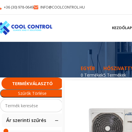
+36 (30) 978-0649
INFO@COOLCONTROL.HU
KEZDŐLAP
EGYÉB
HŐSZIVATT
0 Termékek
5 Termékek
TERMÉKVÁLASZTÓ
Szűrők Törlése
Ár szerinti szűrés