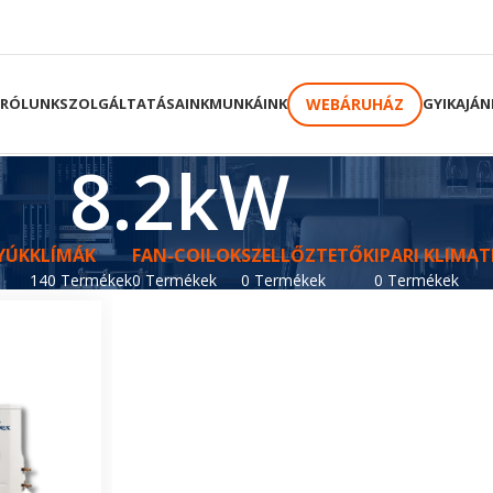
WEBÁRUHÁZ
RÓLUNK
SZOLGÁLTATÁSAINK
MUNKÁINK
GYIK
AJÁN
8.2kW
YÚK
KLÍMÁK
FAN-COILOK
SZELLŐZTETŐK
IPARI KLIMAT
140 Termékek
0 Termékek
0 Termékek
0 Termékek