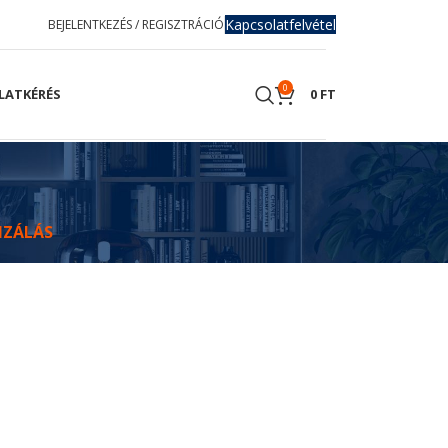
Kapcsolatfelvétel
BEJELENTKEZÉS / REGISZTRÁCIÓ
0
LATKÉRÉS
0
FT
IZÁLÁS