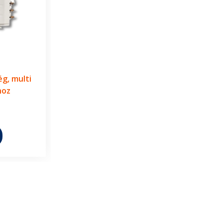
ég, multi
hoz