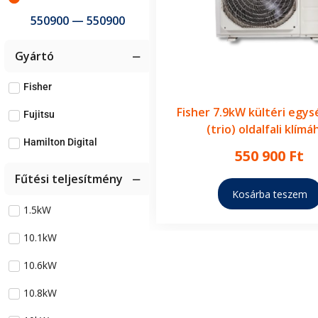
550900
—
550900
Gyártó
Fisher
Fisher 7.9kW kültéri egys
Fujitsu
(trio) oldalfali klímá
Hamilton Digital
550 900
Ft
Fűtési teljesítmény
Kosárba teszem
1.5kW
10.1kW
10.6kW
10.8kW