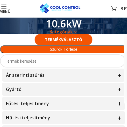
0
0
F
MENÜ
10.6kW
Kategóriák
TERMÉKVÁLASZTÓ
Szűrők Törlése
Ár szerinti szűrés
Gyártó
759900
—
759900
Fisher
Fűtési teljesítmény
Fujitsu
1.5kW
Hűtési teljesítmény
Hamilton Digital
10.1kW