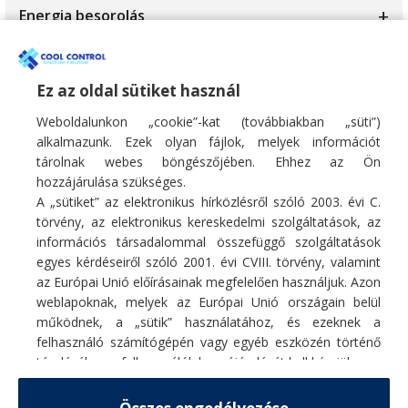
1.5kW
Energia besorolás
10.6kW
10.5kW
A+
Wi-fi
10.8kW
10.6kW
A++
Ez az oldal sütiket használ
Igen
10kW
10kW
A+++
Weboldalunkon „cookie”-kat (továbbiakban „süti”)
Opcionális
11.1kW
alkalmazunk. Ezek olyan fájlok, melyek információt
12.1kW
tárolnak webes böngészőjében. Ehhez az Ön
11.7kW
12.3kW
hozzájárulása szükséges.
A „sütiket” az elektronikus hírközlésről szóló 2003. évi C.
12.3kW
13.4kW
törvény, az elektronikus kereskedelmi szolgáltatások, az
információs társadalommal összefüggő szolgáltatások
12kW
14.1kW
egyes kérdéseiről szóló 2001. évi CVIII. törvény, valamint
Fő profilunk hűtő/fűtő légkondicionáló berendezések, hőszivattyúk
13.4kW
az Európai Unió előírásainak megfelelően használjuk. Azon
értékesítése, szakszerű telepítése, karbantartása, tisztítása, javítása.
15.2kW
weblapoknak, melyek az Európai Unió országain belül
E-mail:
info@coolcontrol.hu
13.5kW
működnek, a „sütik” használatához, és ezeknek a
15kW
Telefon: +36 (30) 978-0649
felhasználó számítógépén vagy egyéb eszközén történő
Telefon: +36 (30) 542-0613
15.5kW
2.0kW
tárolásához a felhasználók hozzájárulását kell kérniük.
16.1kW
Részletek
2.5kW
MENÜ