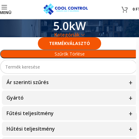
0
0
F
MENÜ
5.0kW
Kategóriák
TERMÉKVÁLASZTÓ
Szűrők Törlése
Ár szerinti szűrés
Gyártó
750951
—
750951
Fisher
Fűtési teljesítmény
Fujitsu
1.5kW
Hűtési teljesítmény
Hamilton Digital
10.1kW