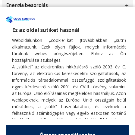
1.5kW
Energia besorolás
10.6kW
10.5kW
A+
Wi-fi
10.8kW
10.6kW
A++
Ez az oldal sütiket használ
Igen
10kW
10kW
A+++
Weboldalunkon „cookie”-kat (továbbiakban „süti”)
Opcionális
11.1kW
alkalmazunk. Ezek olyan fájlok, melyek információt
12.1kW
tárolnak webes böngészőjében. Ehhez az Ön
11.7kW
12.3kW
hozzájárulása szükséges.
A „sütiket” az elektronikus hírközlésről szóló 2003. évi C.
12.3kW
13.4kW
törvény, az elektronikus kereskedelmi szolgáltatások, az
információs társadalommal összefüggő szolgáltatások
12kW
14.1kW
egyes kérdéseiről szóló 2001. évi CVIII. törvény, valamint
Fő profilunk hűtő/fűtő légkondicionáló berendezések, hőszivattyúk
13.4kW
az Európai Unió előírásainak megfelelően használjuk. Azon
értékesítése, szakszerű telepítése, karbantartása, tisztítása, javítása.
15.2kW
weblapoknak, melyek az Európai Unió országain belül
E-mail:
info@coolcontrol.hu
13.5kW
működnek, a „sütik” használatához, és ezeknek a
15kW
Telefon: +36 (30) 978-0649
felhasználó számítógépén vagy egyéb eszközén történő
Telefon: +36 (30) 542-0613
15.5kW
2.0kW
tárolásához a felhasználók hozzájárulását kell kérniük.
16.1kW
Részletek
2.5kW
MENÜ